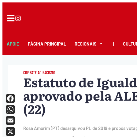
APOIE
PÁGINA PRINCIPAL
REGIONAIS
|
CULTU
COMBATE AO RACISMO
Estatuto de Iguald
aprovado pela AL
(22)
Facebook
WhatsApp
Email
Rosa Amorim (PT) desarquivou PL de 2019 e propôs vota