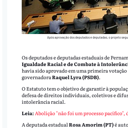
Após aprovação dos deputados e deputadas, o projeto segu
Os deputados e deputadas estaduais de Perna
Igualdade Racial e de Combate à Intolerânc
havia sido aprovado em uma primeira votação 
governadora
Raquel Lyra (PSDB)
.
O Estatuto tem o objetivo de garantir à popula
defesa de direitos individuais, coletivos e dif
intolerância racial.
Leia:
Abolição "não foi um processo pacífico",
A deputada estadual
Rosa Amorim (PT)
é aut