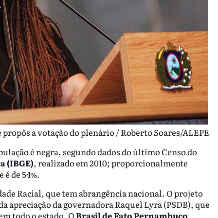
 propôs a votação do plenário / Roberto Soares/ALEPE
lação é negra, segundo dados do último Censo do
ca (IBGE)
, realizado em 2010; proporcionalmente
e é de 54%.
ldade Racial, que tem abrangência nacional. O projeto
a apreciação da governadora Raquel Lyra (PSDB), que
 em todo o estado. O
Brasil de Fato Pernambuco