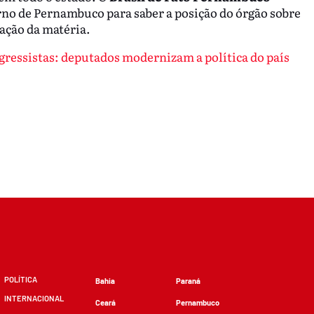
rno de Pernambuco para saber a posição do órgão sobre
cação da matéria.
gressistas: deputados modernizam a política do país
POLÍTICA
Bahia
Paraná
INTERNACIONAL
Ceará
Pernambuco