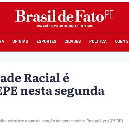
RA
OPINIÃO
ESPORTES
CIDADES
POLÍTICA
QUEM 
ade Racial é
EPE nesta segunda
ção; estatuto aguarda sanção da governadora Raquel Lyra (PSDB)