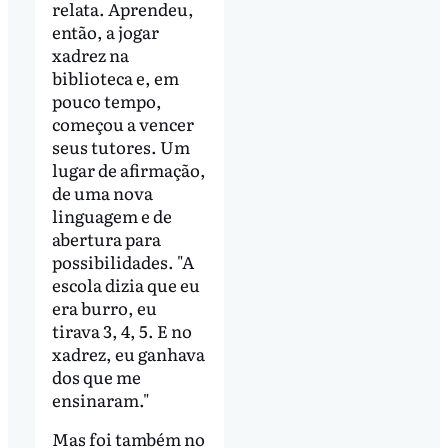
relata. Aprendeu,
então, a jogar
xadrez na
biblioteca e, em
pouco tempo,
começou a vencer
seus tutores. Um
lugar de afirmação,
de uma nova
linguagem e de
abertura para
possibilidades. "A
escola dizia que eu
era burro, eu
tirava 3, 4, 5. E no
xadrez, eu ganhava
dos que me
ensinaram."
Mas foi também no