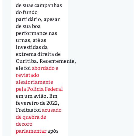
de suas campanhas
do fundo
partidário, apesar
de sua boa
performance nas
urnas, até as
investidas da
extrema direita de
Curitiba. Recentemente,
ele foi
abordado e
revistado
aleatoriamente
pela Polícia Federal
em um avião. Em
fevereiro de 2022,
Freitas foi
acusado
de quebra de
decoro
parlamentar
após