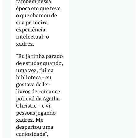
também nessa
época em que teve
o que chamou de
sua primeira
experiência
intelectual: o
xadrez.
"Eu já tinha parado
de estudar quando,
uma vez, fui na
biblioteca – eu
gostava de ler
livros de romance
policial da Agatha
Christie – e vi
pessoas jogando
xadrez. Me
despertou uma
curiosidade",