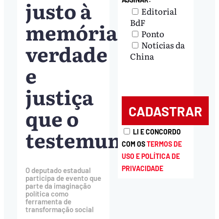
justo à
Editorial
BdF
memória,
Ponto
verdade
Notícias da
China
e
justiça
que o
testemunho’
LI E CONCORDO
COM OS
TERMOS DE
USO E POLÍTICA DE
PRIVACIDADE
O deputado estadual
participa de evento que
parte da imaginação
política como
ferramenta de
transformação social