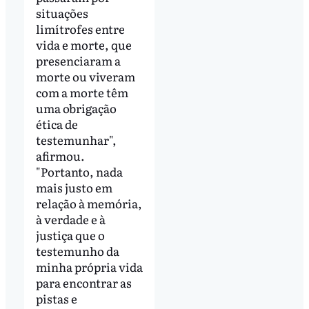
situações
limítrofes entre
vida e morte, que
presenciaram a
morte ou viveram
com a morte têm
uma obrigação
ética de
testemunhar",
afirmou.
"Portanto, nada
mais justo em
relação à memória,
à verdade e à
justiça que o
testemunho da
minha própria vida
para encontrar as
pistas e