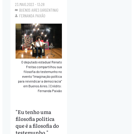
23.MAIO.2023 - 13:28
BUENOS AIRES (ARGENTINA)
FERNANDA PAIXÃO
O deputado estadual Renato
Freitas compartilhou sua
filosofia do testemunho no
evento “Imaginação política
para reivindicar a democracia”
em Buenos Aires.
|
Crédito:
Fernanda Paixão
"Eu tenho uma
filosofia política
que é a filosofia do
testemunho."