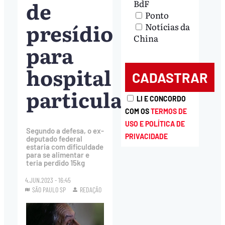
de
BdF
Ponto
presídio
Notícias da
China
para
hospital
particular
LI E CONCORDO
COM OS
TERMOS DE
USO E POLÍTICA DE
Segundo a defesa, o ex-
PRIVACIDADE
deputado federal
estaria com dificuldade
para se alimentar e
teria perdido 15kg
4.JUN.2023 - 16:45
SÃO PAULO SP
REDAÇÃO