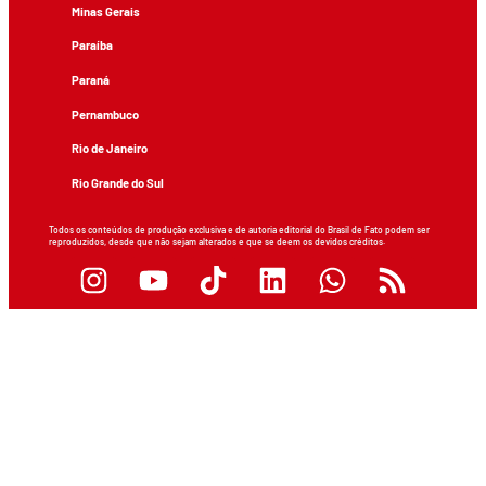
Minas Gerais
Paraíba
Paraná
Pernambuco
Rio de Janeiro
Rio Grande do Sul
Todos os conteúdos de produção exclusiva e de autoria editorial do Brasil de Fato podem ser
reproduzidos, desde que não sejam alterados e que se deem os devidos créditos.