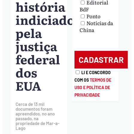
história
Editorial
BdF
indiciado
Ponto
Notícias da
pela
China
justiça
federal
dos
LI E CONCORDO
EUA
COM OS
TERMOS DE
USO E POLÍTICA DE
PRIVACIDADE
Cerca de 13 mil
documentos foram
apreendidos, no ano
passado, na
propriedade de Mar-a-
Lago