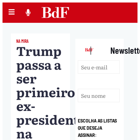
NA MIRA
Trump
|
Newslett
passa a
ser
primeiro
ex-
presidente
ESCOLHA AS LISTAS
na
QUE DESEJA
ASSINAR: