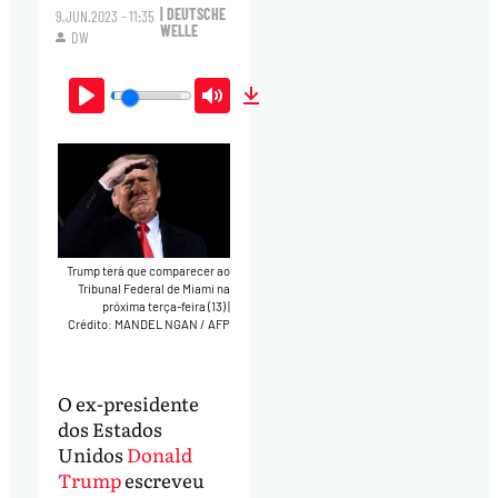
| DEUTSCHE
9.JUN.2023 - 11:35
WELLE
DW
Play
Mute
Download
Trump terá que comparecer ao
Tribunal Federal de Miami na
próxima terça-feira (13)
|
Crédito: MANDEL NGAN / AFP
O ex-presidente
dos Estados
Unidos
Donald
Trump
escreveu