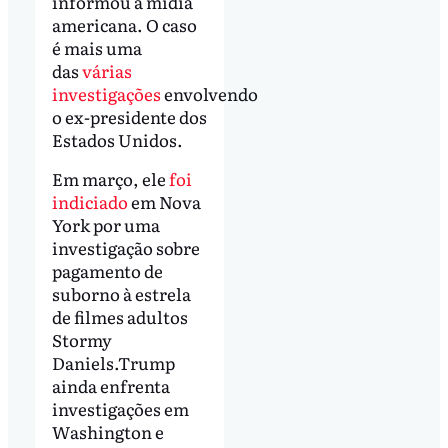
informou a mídia
americana. O caso
é mais uma
das
várias
investigações
envolvendo
o ex-presidente dos
Estados Unidos.
Em março, ele
foi
indiciado
em Nova
York por uma
investigação sobre
pagamento de
suborno à estrela
de filmes adultos
Stormy
Daniels.Trump
ainda enfrenta
investigações em
Washington e