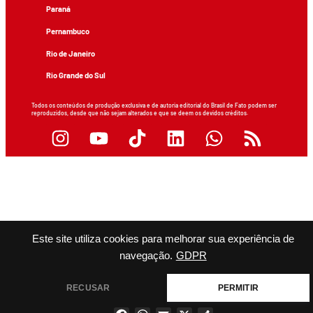
Paraná
Pernambuco
Rio de Janeiro
Rio Grande do Sul
Todos os conteúdos de produção exclusiva e de autoria editorial do Brasil de Fato podem ser
reproduzidos, desde que não sejam alterados e que se deem os devidos créditos.
Este site utiliza cookies para melhorar sua experiência de
navegação.
GDPR
RECUSAR
PERMITIR
Facebook
WhatsApp
Email
X
Share