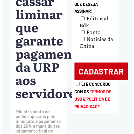
cassar
QUE DESEJA
liminar
ASSINAR:
Editorial
que
BdF
Ponto
garante
Notícias da
China
pagamento
da URP
aos
LI E CONCORDO
servidores
COM OS
TERMOS DE
USO E POLÍTICA DE
PRIVACIDADE
Ministro acata ao
pedido ajuizado pelo
Sindicato e pagamento
dos 26% é mantido até
julgamento final do