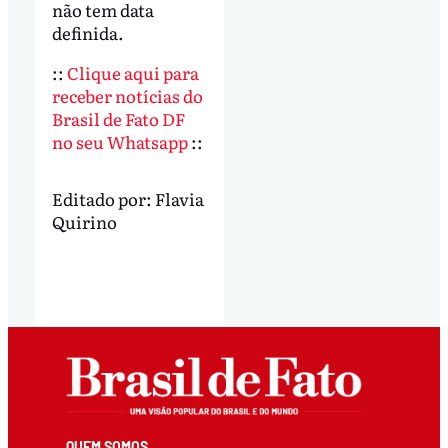
não tem data
definida.
::
Clique aqui para
receber notícias do
Brasil de Fato DF
no seu Whatsapp
::
Editado por:
Flavia
Quirino
QUEM SOMOS