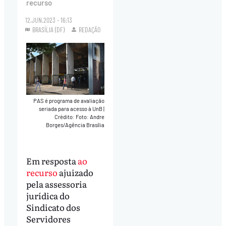
recurso
12.JUN.2023 - 16:13
BRASÍLIA (DF)
REDAÇÃO
PAS é programa de avaliação
seriada para acesso à UnB
|
Crédito: Foto: Andre
Borges/Agência Brasília
Em resposta
ao
recurso
ajuizado
pela assessoria
jurídica do
Sindicato dos
Servidores