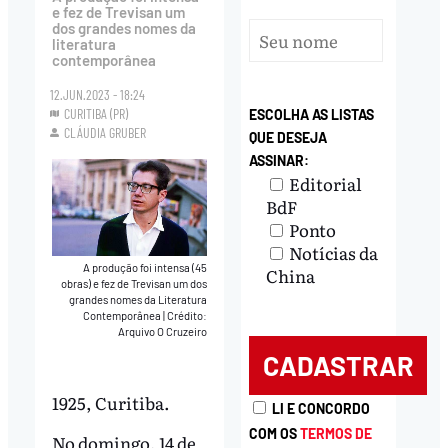
e fez de Trevisan um
dos grandes nomes da
literatura
contemporânea
12.JUN.2023 - 18:24
CURITIBA (PR)
ESCOLHA AS LISTAS
CLÁUDIA GRUBER
QUE DESEJA
ASSINAR:
Editorial
BdF
Ponto
Notícias da
A produção foi intensa (45
China
obras) e fez de Trevisan um dos
grandes nomes da Literatura
Contemporânea
|
Crédito:
Arquivo O Cruzeiro
1925, Curitiba.
LI E CONCORDO
COM OS
TERMOS DE
No domingo, 14 de