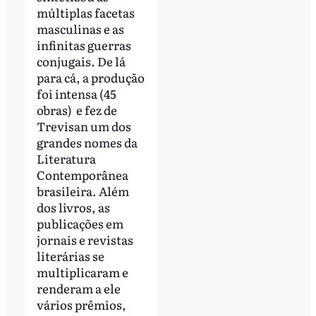
múltiplas facetas
masculinas e as
infinitas guerras
conjugais. De lá
para cá, a produção
foi intensa (45
obras) e fez de
Trevisan um dos
grandes nomes da
Literatura
Contemporânea
brasileira. Além
dos livros, as
publicações em
jornais e revistas
literárias se
multiplicaram e
renderam a ele
vários prêmios,