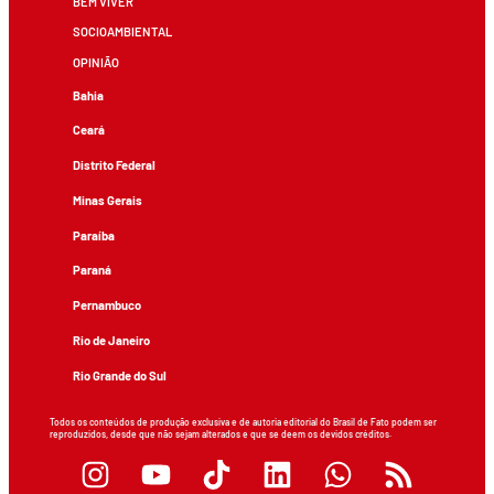
BEM VIVER
SOCIOAMBIENTAL
OPINIÃO
Bahia
Ceará
Distrito Federal
Minas Gerais
Paraíba
Paraná
Pernambuco
Rio de Janeiro
Rio Grande do Sul
Todos os conteúdos de produção exclusiva e de autoria editorial do Brasil de Fato podem ser
reproduzidos, desde que não sejam alterados e que se deem os devidos créditos.