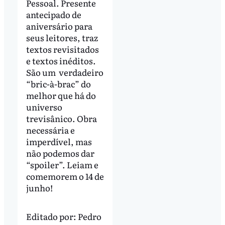
Pessoal. Presente
antecipado de
aniversário para
seus leitores, traz
textos revisitados
e textos inéditos.
São um verdadeiro
“bric-à-brac” do
melhor que há do
universo
trevisânico. Obra
necessária e
imperdível, mas
não podemos dar
“spoiler”. Leiam e
comemorem o 14 de
junho!
Editado por:
Pedro