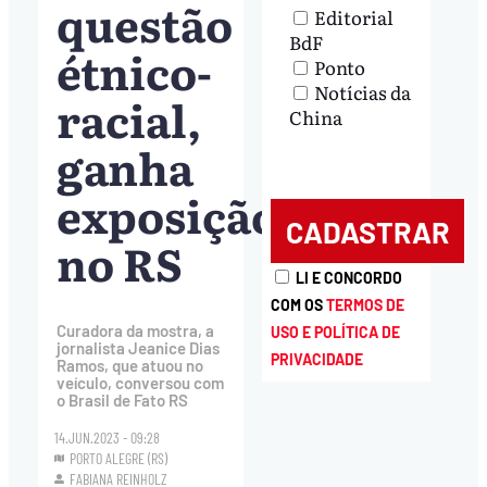
questão
Editorial
BdF
étnico-
Ponto
Notícias da
racial,
China
ganha
exposição
no RS
LI E CONCORDO
COM OS
TERMOS DE
Curadora da mostra, a
USO E POLÍTICA DE
jornalista Jeanice Dias
PRIVACIDADE
Ramos, que atuou no
veículo, conversou com
o Brasil de Fato RS
14.JUN.2023 - 09:28
PORTO ALEGRE (RS)
FABIANA REINHOLZ