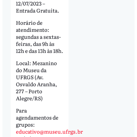
12/07/2023 –
Entrada Gratuita.
Horário de
atendimento:
segundas a sextas-
feiras, das 9h às
12h e das 13h às 18h.
Local: Mezanino
do Museu da
UFRGS (Av.
Osvaldo Aranha,
277 – Porto
Alegre/RS)
Para
agendamentos de
grupos:
educativo@museu.ufrgs.br