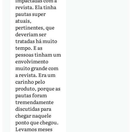
impactadas com a
revista. Ela tinha
pautas super
atuais,
pertinentes, que
deveriam ser
tratadas há muito
tempo. E as
pessoas tinham um
envolvimento
muito grande com
a revista. Era um
carinho pelo
produto, porque as
pautas foram
tremendamente
discutidas para
chegar naquele
ponto que chegou.
Levamos meses