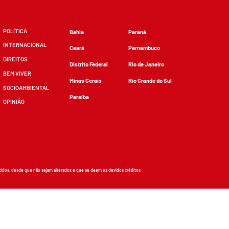
POLÍTICA
Bahia
Paraná
INTERNACIONAL
Ceará
Pernambuco
DIREITOS
Distrito Federal
Rio de Janeiro
BEM VIVER
Minas Gerais
Rio Grande do Sul
SOCIOAMBIENTAL
Paraíba
OPINIÃO
zidos, desde que não sejam alterados e que se deem os devidos créditos.