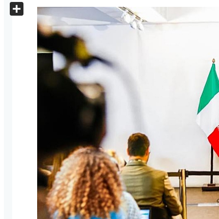
X
Share