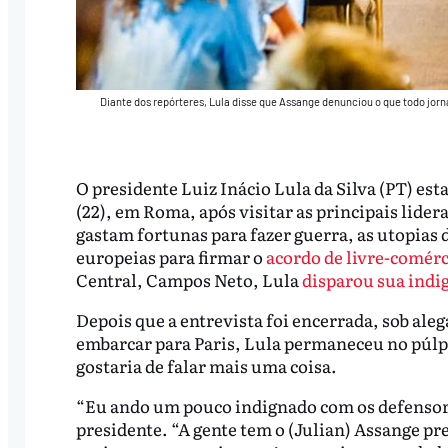
Diante dos repórteres, Lula disse que Assange denunciou o que todo jorna
O presidente Luiz Inácio Lula da Silva (PT) est
(22), em Roma, após visitar as principais lidera
gastam fortunas para fazer guerra, as utopias d
europeias para firmar o
acordo de livre-comér
Central, Campos Neto, Lula
disparou sua indi
Depois que a entrevista foi encerrada, sob ale
embarcar para Paris, Lula permaneceu no púlpi
gostaria de falar mais uma coisa.
“Eu ando um pouco indignado com os defensor
presidente. “A gente tem o (Julian) Assange p