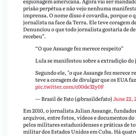
espionagem americana. Agora vai ser mandado 
prisão perpétua e não vejo nenhuma manifesta
imprensa. O nome disso é covardia, porque o q
jornalista na face da Terra. Ele teve coragem
Denunciou o que todo jornalista gostaria de de
recebeu”.
“O que Assange fez merece respeito”
Lula se manifestou sobre a extradição do 
Segundo ele, "o que Assange fez merece res
teve a coragem de divulgar que os EUA fa
pic.twitter.com/c00de32y0F
— Brasil de Fato (@brasildefato)
June 22, 
Em 2010, o jornalista Julian Assange, fundad
arquivos, entre fotos, vídeos e documentos d
pelos militares estadunidenses e práticas de 
militar dos Estados Unidos em Cuba. Há quatro