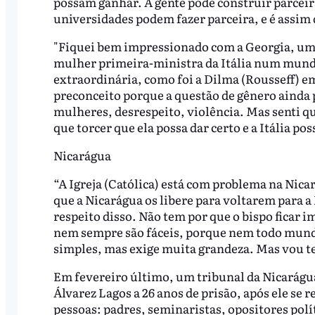
possam ganhar. A gente pode construir parceira
universidades podem fazer parceira, e é assim 
"Fiquei bem impressionado com a Georgia, uma 
mulher primeira-ministra da Itália num mund
extraordinária, como foi a Dilma (Rousseff) em
preconceito porque a questão de gênero ainda 
mulheres, desrespeito, violência. Mas senti qu
que torcer que ela possa dar certo e a Itália pos
Nicarágua
“A Igreja (Católica) está com problema na Nicar
que a Nicarágua os libere para voltarem para a 
respeito disso. Não tem por que o bispo ficar i
nem sempre são fáceis, porque nem todo mundo 
simples, mas exige muita grandeza. Mas vou t
Em fevereiro último, um tribunal da Nicarág
Álvarez Lagos a 26 anos de prisão, após ele se
pessoas: padres, seminaristas, opositores polít