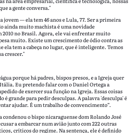
s na área empresarial, científica e tecnológica, nossas
que a gente conversa."
jovem — ela tem 46 anos e Lula, 77. Ser a primeira
o ainda muito machista é uma novidade
 2010 no Brasil. Agora, ele vai enfrentar muito
pesa muito. Existe um crescimento de ódio contra as
e ela tem a cabeça no lugar, que é inteligente. Temos
sa crescer."
água porque há padres, bispos presos, e a Igreja quer
Itália. Eu pretendo falar com o Daniel Ortega a
mpedido de exercer sua função na Igreja. Essas coisas
é grande para pedir desculpas. A palavra 'desculpa' é
entar ajudar. É um trabalho de convencimento”.
ua condenou o bispo nicaraguense dom Rolando José
 recusar a embarcar num avião junto com 222 outras
icos, críticos do regime. Na sentença, ele é definido