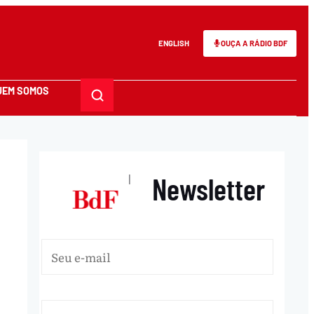
ENGLISH
OUÇA A RÁDIO BDF
UEM SOMOS
Newsletter
|