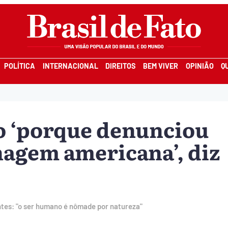
POLÍTICA
INTERNACIONAL
DIREITOS
BEM VIVER
OPINIÃO
Q
o ‘porque denunciou
agem americana’, diz
tes: "o ser humano é nômade por natureza"