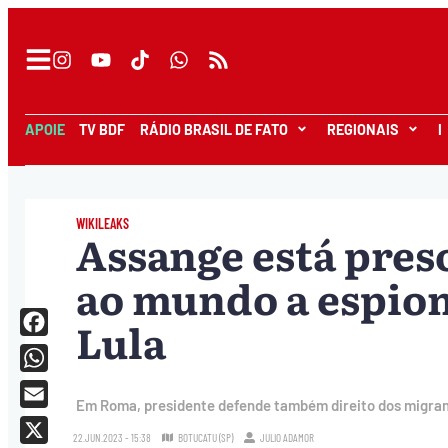
APOIE
TV BDF
RÁDIO BRASIL DE FATO
REGIONAIS
I
WIKILEAKS
Assange está pres
ao mundo a espion
Lula
Facebook
WhatsApp
Em Roma, presidente defende também direito dos migran
Email
22.JUN.2023 - 15:38
BOTUCATU (SP)
JULIO ADAMOR