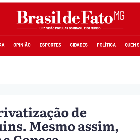
RA
OPINIÃO
ESPORTES
CIDADES
POLÍTICA
QUEM 
rivatização de
uins. Mesmo assim,
 a Copasa