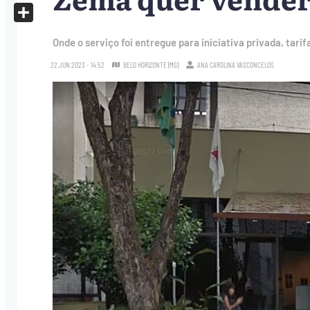
X
Share
Onde o serviço foi entregue para iniciativa privada, ta
22.JUN.2023 - 14:52
BELO HORIZONTE (MG)
ANA CAROLINA VASCONCELOS