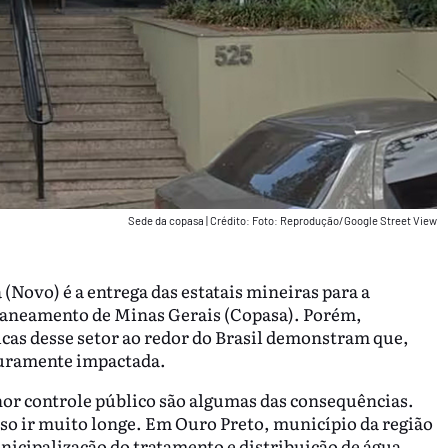
Sede da copasa
|
Crédito: Foto: Reprodução/Google Street View
Novo) é a entrega das estatais mineiras para a
 Saneamento de Minas Gerais (Copasa). Porém,
icas desse setor ao redor do Brasil demonstram que,
duramente impactada.
or controle público são algumas das consequências.
so ir muito longe. Em Ouro Preto, município da região
icipalização do tratamento e distribuição de água.