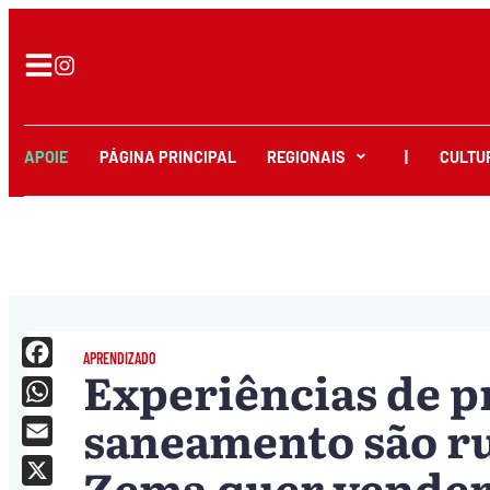
APOIE
PÁGINA PRINCIPAL
REGIONAIS
|
CULTU
APRENDIZADO
Experiências de p
Facebook
saneamento são r
WhatsApp
Email
Zema quer vender