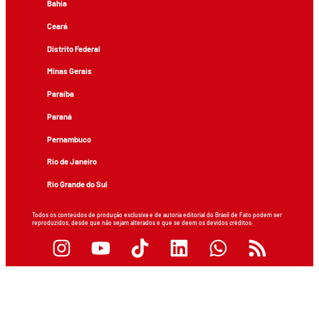
Bahia
Ceará
Distrito Federal
Minas Gerais
Paraíba
Paraná
Pernambuco
Rio de Janeiro
Rio Grande do Sul
Todos os conteúdos de produção exclusiva e de autoria editorial do Brasil de Fato podem ser
reproduzidos, desde que não sejam alterados e que se deem os devidos créditos.