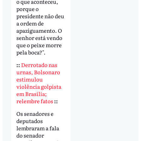
o que aconteceu,
porque o
presidente não deu
a ordem de
apaziguamento. O
senhor está vendo
que o peixe morre
pela boca?".
::
Derrotado nas
urnas, Bolsonaro
estimulou
violência golpista
em Brasília;
relembre fatos
::
Os senadores e
deputados
lembraram a fala
do senador