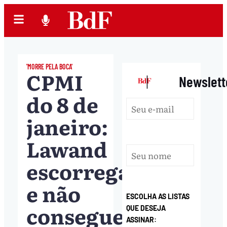
'MORRE PELA BOCA'
CPMI
|
Newslett
do 8 de
janeiro:
Lawand
escorrega
e não
ESCOLHA AS LISTAS
consegue
QUE DESEJA
ASSINAR: