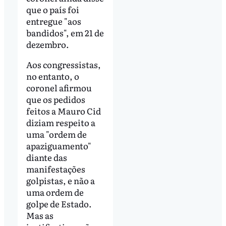
que o país foi
entregue "aos
bandidos", em 21 de
dezembro.
Aos congressistas,
no entanto, o
coronel afirmou
que os pedidos
feitos a Mauro Cid
diziam respeito a
uma "ordem de
apaziguamento"
diante das
manifestações
golpistas, e não a
uma ordem de
golpe de Estado.
Mas as