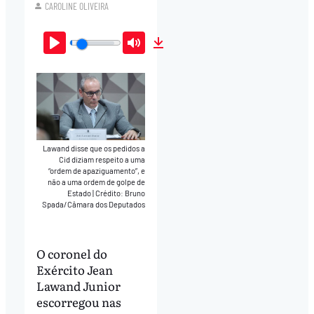
CAROLINE OLIVEIRA
Play
Mute
Download
Lawand disse que os pedidos a
Cid diziam respeito a uma
“ordem de apaziguamento”, e
não a uma ordem de golpe de
Estado
|
Crédito: Bruno
Spada/Câmara dos Deputados
O coronel do
Exército Jean
Lawand Junior
escorregou nas