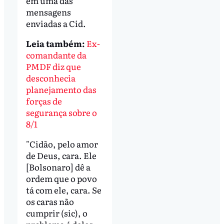
em uma das
mensagens
enviadas a Cid.
Leia também:
Ex-
comandante da
PMDF diz que
desconhecia
planejamento das
forças de
segurança sobre o
8/1
"Cidão, pelo amor
de Deus, cara. Ele
[Bolsonaro] dê a
ordem que o povo
tá com ele, cara. Se
os caras não
cumprir (sic), o