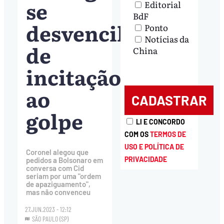
se
Editorial
BdF
desvencilhar
Ponto
Notícias da
de
China
incitação
ao
golpe
LI E CONCORDO
COM OS
TERMOS DE
USO E POLÍTICA DE
Coronel alegou que
PRIVACIDADE
pedidos a Bolsonaro em
conversa com Cid
seriam por uma "ordem
de apaziguamento",
mas não convenceu
27.JUN.2023 - 12:12
SÃO PAULO (SP)