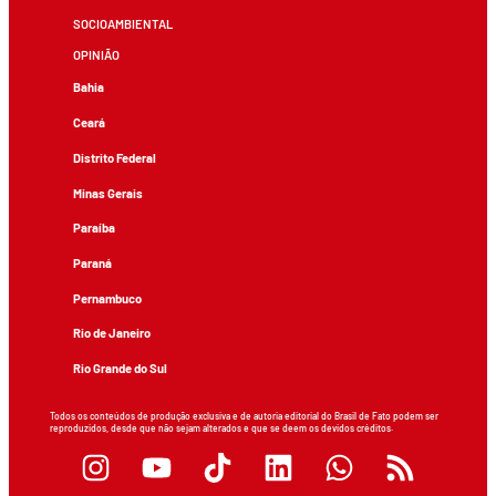
SOCIOAMBIENTAL
OPINIÃO
Bahia
Ceará
Distrito Federal
Minas Gerais
Paraíba
Paraná
Pernambuco
Rio de Janeiro
Rio Grande do Sul
Todos os conteúdos de produção exclusiva e de autoria editorial do Brasil de Fato podem ser
reproduzidos, desde que não sejam alterados e que se deem os devidos créditos.