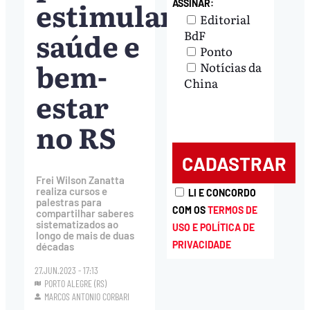
estimular
ASSINAR:
Editorial
saúde e
BdF
Ponto
bem-
Notícias da
China
estar
no RS
Frei Wilson Zanatta
realiza cursos e
LI E CONCORDO
palestras para
COM OS
TERMOS DE
compartilhar saberes
sistematizados ao
USO E POLÍTICA DE
longo de mais de duas
PRIVACIDADE
décadas
27.JUN.2023 - 17:13
PORTO ALEGRE (RS)
MARCOS ANTONIO CORBARI