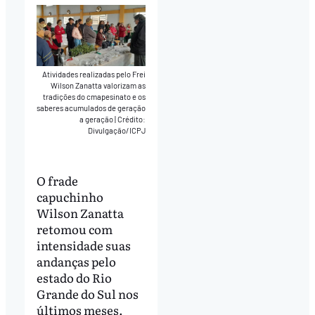
Atividades realizadas pelo Frei
Wilson Zanatta valorizam as
tradições do cmapesinato e os
saberes acumulados de geração
a geração
|
Crédito:
Divulgação/ICPJ
O frade
capuchinho
Wilson Zanatta
retomou com
intensidade suas
andanças pelo
estado do Rio
Grande do Sul nos
últimos meses.