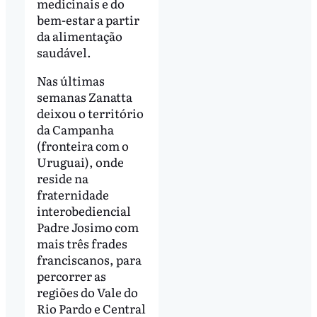
medicinais e do
bem-estar a partir
da alimentação
saudável.
Nas últimas
semanas Zanatta
deixou o território
da Campanha
(fronteira com o
Uruguai), onde
reside na
fraternidade
interobediencial
Padre Josimo com
mais três frades
franciscanos, para
percorrer as
regiões do Vale do
Rio Pardo e Central