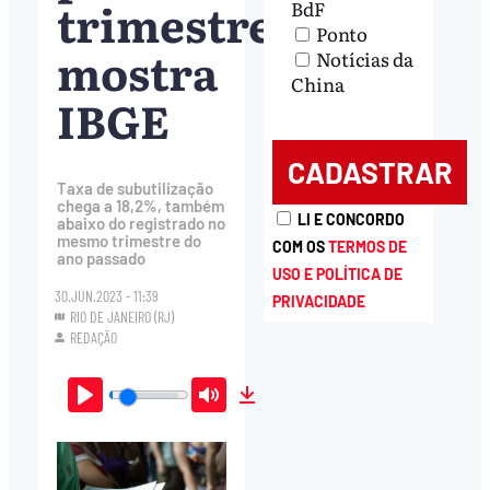
trimestre,
BdF
Ponto
mostra
Notícias da
China
IBGE
Taxa de subutilização
chega a 18,2%, também
LI E CONCORDO
abaixo do registrado no
mesmo trimestre do
COM OS
TERMOS DE
ano passado
USO E POLÍTICA DE
30.JUN.2023 - 11:39
PRIVACIDADE
RIO DE JANEIRO (RJ)
REDAÇÃO
Play
Mute
Download