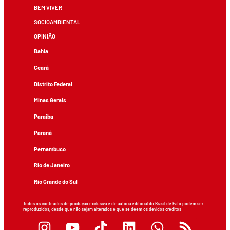
BEM VIVER
SOCIOAMBIENTAL
OPINIÃO
Bahia
Ceará
Distrito Federal
Minas Gerais
Paraíba
Paraná
Pernambuco
Rio de Janeiro
Rio Grande do Sul
Todos os conteúdos de produção exclusiva e de autoria editorial do Brasil de Fato podem ser
reproduzidos, desde que não sejam alterados e que se deem os devidos créditos.