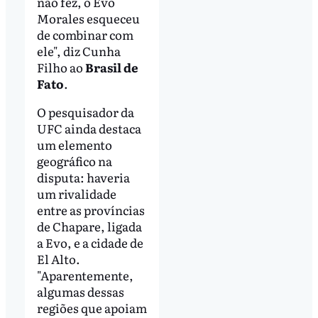
não fez, o Evo
Morales esqueceu
de combinar com
ele", diz Cunha
Filho ao
Brasil de
Fato
.
O pesquisador da
UFC ainda destaca
um elemento
geográfico na
disputa: haveria
um rivalidade
entre as províncias
de Chapare, ligada
a Evo, e a cidade de
El Alto.
"Aparentemente,
algumas dessas
regiões que apoiam