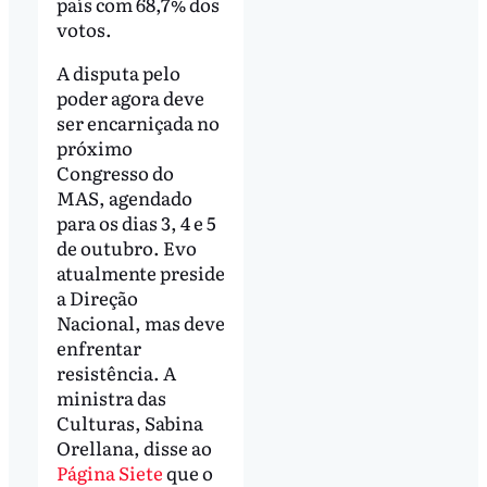
país com 68,7% dos
votos.
A disputa pelo
poder agora deve
ser encarniçada no
próximo
Congresso do
MAS, agendado
para os dias 3, 4 e 5
de outubro. Evo
atualmente preside
a Direção
Nacional, mas deve
enfrentar
resistência. A
ministra das
Culturas, Sabina
Orellana, disse ao
Página Siete
que o