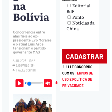
na
Editorial
BdF
Bolívia
Ponto
Notícias da
China
Concorrência entre
alas fiéis ao ex-
presidente Evo Morales
e o atual Luis Arce
tensionam o partido
governante MAS
2.JUL.2023 - 12:42
SÃO PAULO (SP)
LI E CONCORDO
THALES SCHMIDT
COM OS
TERMOS DE
USO E POLÍTICA DE
PRIVACIDADE
Play
Mute
Download