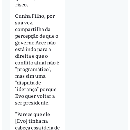
risco.
Cunha Filho, por
sua vez,
compartilha da
percepção de que o
governo Arce não
está indo para a
direita e que o
conflito atual não é
"programático",
mas sim uma
"disputa de
liderança" porque
Evo quer voltar a
ser presidente.
"Parece que ele
[Evo] tinha na
cabeça essa ideia de