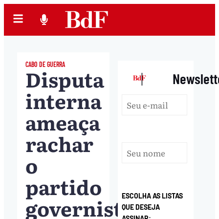
CABO DE GUERRA
Disputa
|
Newslett
interna
ameaça
rachar
o
partido
ESCOLHA AS LISTAS
governista
QUE DESEJA
ASSINAR: