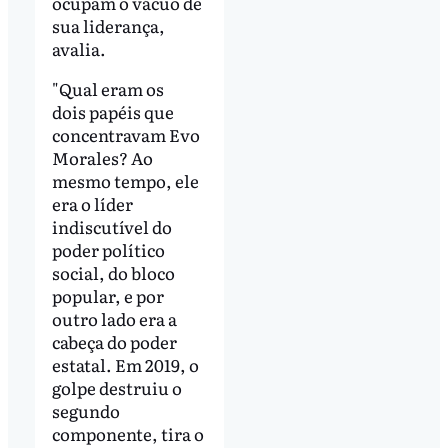
ocupam o vácuo de
sua liderança,
avalia.
"Qual eram os
dois papéis que
concentravam Evo
Morales? Ao
mesmo tempo, ele
era o líder
indiscutível do
poder político
social, do bloco
popular, e por
outro lado era a
cabeça do poder
estatal. Em 2019, o
golpe destruiu o
segundo
componente, tira o