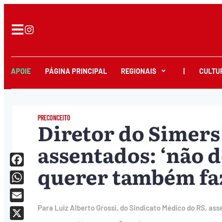
APOIE
PÁGINA PRINCIPAL
REGIONAIS
|
CULTU
PRECONCEITO
Diretor do Simers
assentados: ‘não 
querer também fa
Facebook
WhatsApp
Email
Para Luiz Alberto Grossi, do Sindicato Médico do RS, as