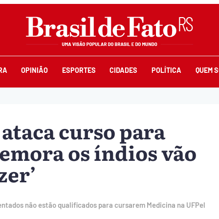
RA
OPINIÃO
ESPORTES
CIDADES
POLÍTICA
QUEM 
 ataca curso para
demora os índios vão
zer’
sentados não estão qualificados para cursarem Medicina na UFPel