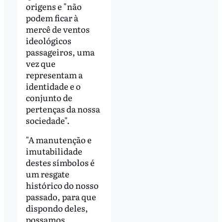
origens e "não
podem ficar à
mercê de ventos
ideológicos
passageiros, uma
vez que
representam a
identidade e o
conjunto de
pertenças da nossa
sociedade".
"A manutenção e
imutabilidade
destes símbolos é
um resgate
histórico do nosso
passado, para que
dispondo deles,
possamos