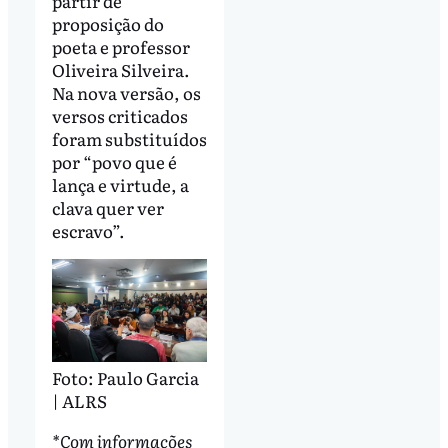
partir de
proposição do
poeta e professor
Oliveira Silveira.
Na nova versão, os
versos criticados
foram substituídos
por “povo que é
lança e virtude, a
clava quer ver
escravo”.
Foto: Paulo Garcia
| ALRS
*Com informações