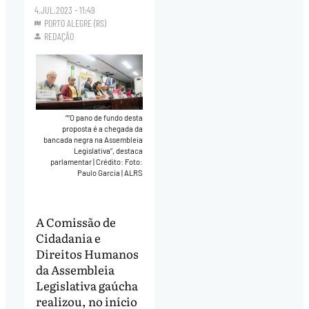
4.JUL.2023 - 11:49
PORTO ALEGRE (RS)
REDAÇÃO
““O pano de fundo desta
proposta é a chegada da
bancada negra na Assembleia
Legislativa”, destaca
parlamentar
|
Crédito: Foto:
Paulo Garcia | ALRS
A Comissão de
Cidadania e
Direitos Humanos
da Assembleia
Legislativa gaúcha
realizou, no início