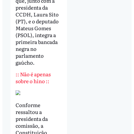
que, junto com a
presidenta da
CCDH, Laura Sito
(PT), e o deputado
Mateus Gomes
(PSOL), integra a
primeira bancada
negra no
parlamento
gaúcho.
:: Não é apenas
sobre o hino ::
Conforme
ressaltou a
presidenta da
comissão, a
Constituição