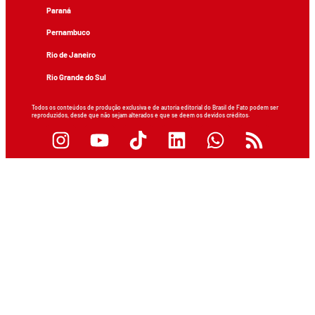
Paraná
Pernambuco
Rio de Janeiro
Rio Grande do Sul
Todos os conteúdos de produção exclusiva e de autoria editorial do Brasil de Fato podem ser
reproduzidos, desde que não sejam alterados e que se deem os devidos créditos.