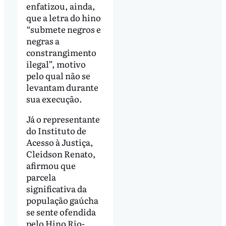
enfatizou, ainda,
que a letra do hino
“submete negros e
negras a
constrangimento
ilegal”, motivo
pelo qual não se
levantam durante
sua execução.
Já o representante
do Instituto de
Acesso à Justiça,
Cleidson Renato,
afirmou que
parcela
significativa da
população gaúcha
se sente ofendida
pelo Hino Rio-