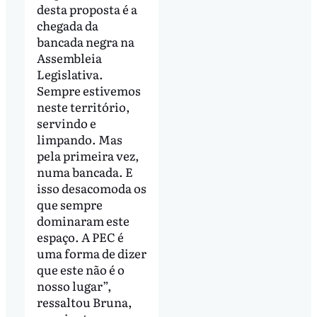
desta proposta é a
chegada da
bancada negra na
Assembleia
Legislativa.
Sempre estivemos
neste território,
servindo e
limpando. Mas
pela primeira vez,
numa bancada. E
isso desacomoda os
que sempre
dominaram este
espaço. A PEC é
uma forma de dizer
que este não é o
nosso lugar”,
ressaltou Bruna,