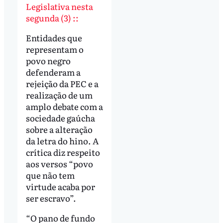
Legislativa nesta
segunda (3) ::
Entidades que
representam o
povo negro
defenderam a
rejeição da PEC e a
realização de um
amplo debate com a
sociedade gaúcha
sobre a alteração
da letra do hino. A
crítica diz respeito
aos versos “povo
que não tem
virtude acaba por
ser escravo”.
“O pano de fundo