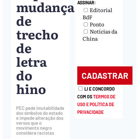
mudança
ASSINAR:
Editorial
de
BdF
Ponto
trecho
Notícias da
China
de
letra
do
hino
LI E CONCORDO
COM OS
TERMOS DE
USO E POLÍTICA DE
PEC pede imutabilidade
PRIVACIDADE
dos símbolos do estado
e impede alteração dos
versos que o
movimento negro
considera racistas