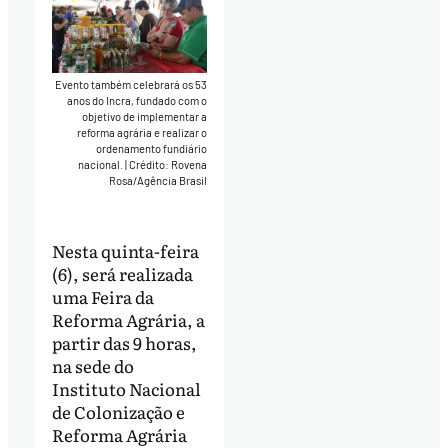
Evento também celebrará os 53
anos do Incra, fundado com o
objetivo de implementar a
reforma agrária e realizar o
ordenamento fundiário
nacional.
|
Crédito: Rovena
Rosa/Agência Brasil
Nesta quinta-feira
(6), será realizada
uma Feira da
Reforma Agrária, a
partir das 9 horas,
na sede do
Instituto Nacional
de Colonização e
Reforma Agrária