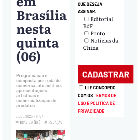
em
QUE DESEJA
Brasília
ASSINAR:
Editorial
nesta
BdF
Ponto
quinta
Notícias da
China
(06)
Programação é
composta por roda de
conversa, ato político,
LI E CONCORDO
apresentações
artísticas e
COM OS
TERMOS DE
comercialização de
USO E POLÍTICA DE
produtos
PRIVACIDADE
5.JUL.2023 - 11:57
BRASÍLIA (DF)
REDAÇÃO