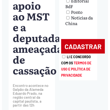
Editorial
apoio
BdF
ao MST
Ponto
Notícias da
e a
China
deputadas
ameaçadas
de
LI E CONCORDO
COM OS
TERMOS DE
cassação
USO E POLÍTICA DE
PRIVACIDADE
Encontro acontece no
Galpão da Alameda
Eduardo Prado, na
região central da
capital paulista, a
partir das 12h