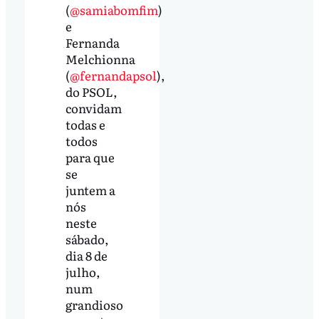
(
@samiabomfim
)
e
Fernanda
Melchionna
(
@fernandapsol
),
do PSOL,
convidam
todas e
todos
para que
se
juntem a
nós
neste
sábado,
dia 8 de
julho,
num
grandioso