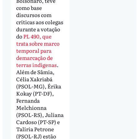
Bolsonaro, teve
como base
discursos com
críticas aos colegas
durante a votação
do
PL 490, que
trata sobre marco
temporal para
demarcação de
terras indígenas
.
Além de Sâmia,
Célia Xakriabá
(PSOL-MG), Érika
Kokay (PT-DF),
Fernanda
Melchionna
(PSOL-RS), Juliana
Cardoso (PT-SP) e
Talíria Petrone
(PSOL-RJ) estão