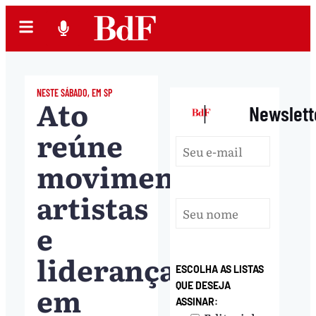
NESTE SÁBADO, EM SP
Ato
|
Newslett
reúne
movimentos,
artistas
e
lideranças
ESCOLHA AS LISTAS
em
QUE DESEJA
ASSINAR: