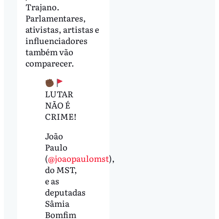
Trajano.
Parlamentares,
ativistas, artistas e
influenciadores
também vão
comparecer.
LUTAR
NÃO É
CRIME!
João
Paulo
(
@joaopaulomst
),
do MST,
e as
deputadas
Sâmia
Bomfim