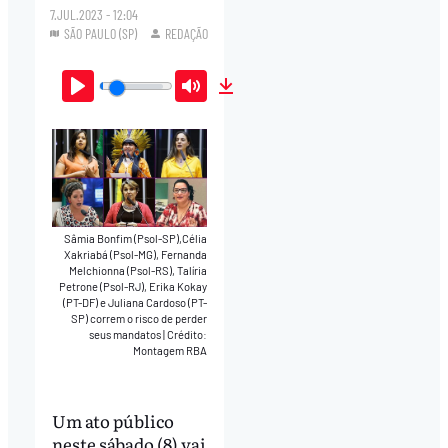
7.JUL.2023 - 12:04
SÃO PAULO (SP)
REDAÇÃO
Play
Mute
Download
Sâmia Bonfim (Psol-SP),Célia
Xakriabá (Psol-MG), Fernanda
Melchionna (Psol-RS), Talíria
Petrone (Psol-RJ), Erika Kokay
(PT-DF) e Juliana Cardoso (PT-
SP) correm o risco de perder
seus mandatos
|
Crédito:
Montagem RBA
Um ato público
neste sábado (8) vai