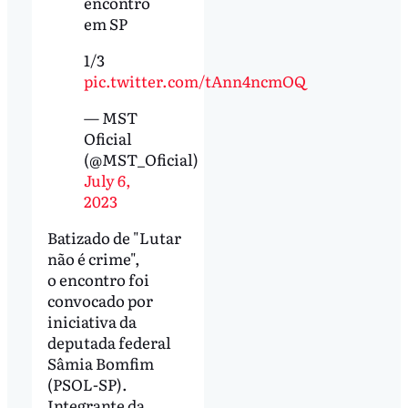
encontro
em SP
1/3
pic.twitter.com/tAnn4ncmOQ
— MST
Oficial
(@MST_Oficial)
July 6,
2023
Batizado de "Lutar
não é crime",
o encontro foi
convocado por
iniciativa da
deputada federal
Sâmia Bomfim
(PSOL-SP).
Integrante da