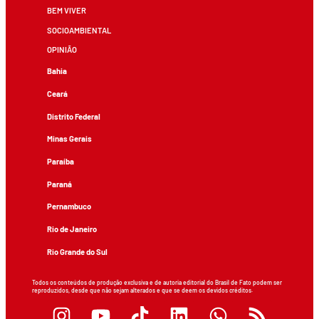
BEM VIVER
SOCIOAMBIENTAL
OPINIÃO
Bahia
Ceará
Distrito Federal
Minas Gerais
Paraíba
Paraná
Pernambuco
Rio de Janeiro
Rio Grande do Sul
Todos os conteúdos de produção exclusiva e de autoria editorial do Brasil de Fato podem ser
reproduzidos, desde que não sejam alterados e que se deem os devidos créditos.