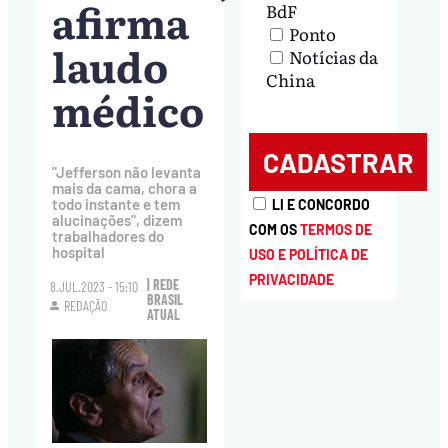
afirma
BdF
Ponto
laudo
Notícias da
China
médico
"Jefferson não levanta
mais da cama, chora a
todo instante e tem
LI E CONCORDO
alucinações", dizem
COM OS
TERMOS DE
trabalhadores do
hospital
USO E POLÍTICA DE
PRIVACIDADE
| REDE
8.JUL.2023 - 15:10
BRASIL
REDAÇÃO
ATUAL