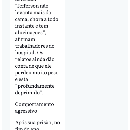
“Jefferson não
levanta mais da
cama, chora a todo
instante e tem
alucinações”,
afirmam
trabalhadores do
hospital. Os
relatos ainda dão
conta de que ele
perdeu muito peso
e está
“profundamente
deprimido”.
Comportamento
agressivo
Após sua prisão, no
fim do ano