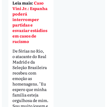
Leia mais:
Caso
Vini Jr.: Espanha
poderá
interromper
partidas e
esvaziar estádios
em casos de
racismo
De férias no Rio,
o atacante do Real
Madrid e da
Seleção Brasileira
recebeu com
emoção as
homenagens. "Eu
espero que minha
família esteja
orgulhosa de mim.
Sou muito jovem e