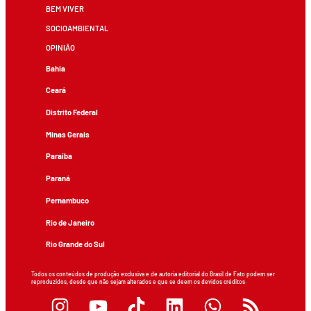
BEM VIVER
SOCIOAMBIENTAL
OPINIÃO
Bahia
Ceará
Distrito Federal
Minas Gerais
Paraíba
Paraná
Pernambuco
Rio de Janeiro
Rio Grande do Sul
Todos os conteúdos de produção exclusiva e de autoria editorial do Brasil de Fato podem ser
reproduzidos, desde que não sejam alterados e que se deem os devidos créditos.