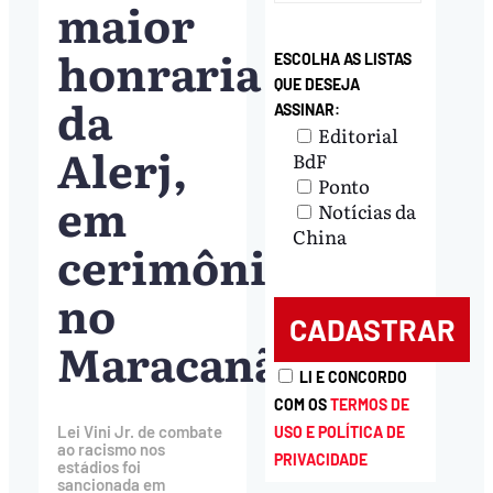
maior
honraria
ESCOLHA AS LISTAS
QUE DESEJA
da
ASSINAR:
Editorial
Alerj,
BdF
Ponto
em
Notícias da
China
cerimônia
no
Maracanã
LI E CONCORDO
COM OS
TERMOS DE
Lei Vini Jr. de combate
USO E POLÍTICA DE
ao racismo nos
PRIVACIDADE
estádios foi
sancionada em