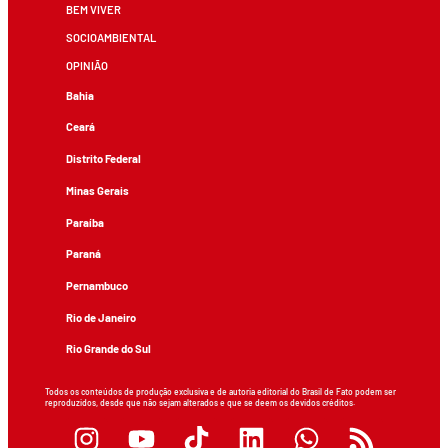
BEM VIVER
SOCIOAMBIENTAL
OPINIÃO
Bahia
Ceará
Distrito Federal
Minas Gerais
Paraíba
Paraná
Pernambuco
Rio de Janeiro
Rio Grande do Sul
Todos os conteúdos de produção exclusiva e de autoria editorial do Brasil de Fato podem ser
reproduzidos, desde que não sejam alterados e que se deem os devidos créditos.