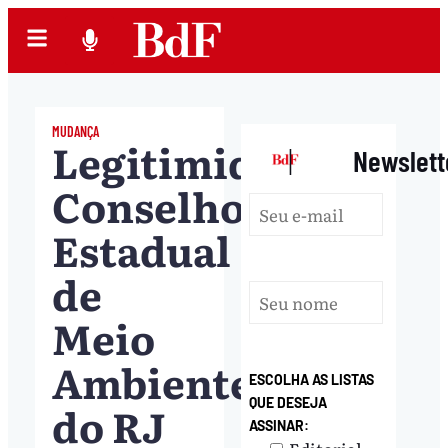
MUDANÇA
Legitimidade:
|
Newslett
Conselho
Estadual
de
Meio
Ambiente
ESCOLHA AS LISTAS
QUE DESEJA
do RJ
ASSINAR: