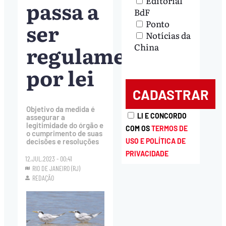
Editorial
passa a
BdF
Ponto
ser
Notícias da
regulamentado
China
por lei
Objetivo da medida é
LI E CONCORDO
assegurar a
legitimidade do órgão e
COM OS
TERMOS DE
o cumprimento de suas
USO E POLÍTICA DE
decisões e resoluções
PRIVACIDADE
12.JUL.2023 - 00:41
RIO DE JANEIRO (RJ)
REDAÇÃO