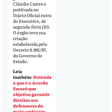
Cláudio Castro e
publicada no
Diário Oficial extra
do Executivo, de
segunda-feira (10).
O órgão teve sua
criação
estabelecida pelo
Decreto 9.991/87,
do Governo do
Estado.
Leia
também:
Entenda
o que é o Acordo
Escazú que
objetiva garantir
direitos aos
defensores do
meio ambiente