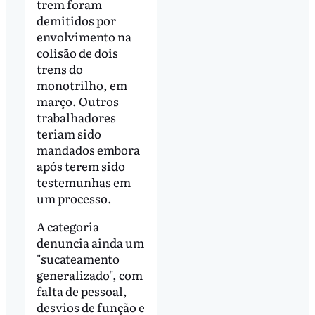
trem foram
demitidos por
envolvimento na
colisão de dois
trens do
monotrilho, em
março. Outros
trabalhadores
teriam sido
mandados embora
após terem sido
testemunhas em
um processo.
A categoria
denuncia ainda um
"sucateamento
generalizado", com
falta de pessoal,
desvios de função e