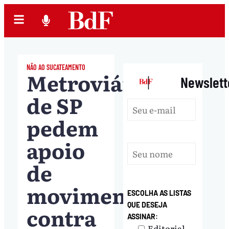
NÃO AO SUCATEAMENTO
Metroviários
|
Newslett
de SP
pedem
apoio
de
movimentos
ESCOLHA AS LISTAS
QUE DESEJA
contra
ASSINAR:
Editorial