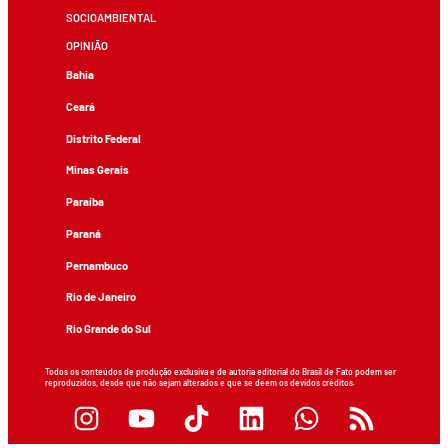
SOCIOAMBIENTAL
OPINIÃO
Bahia
Ceará
Distrito Federal
Minas Gerais
Paraíba
Paraná
Pernambuco
Rio de Janeiro
Rio Grande do Sul
Todos os conteúdos de produção exclusiva e de autoria editorial do Brasil de Fato podem ser
reproduzidos, desde que não sejam alterados e que se deem os devidos créditos.