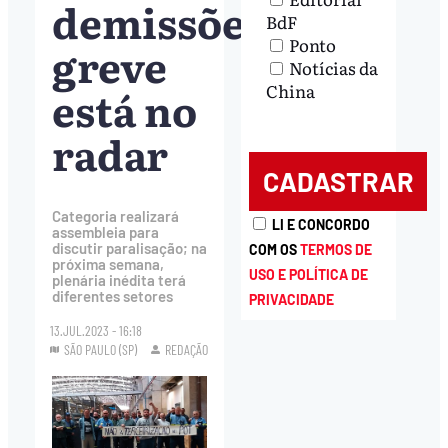
demissões;
BdF
Ponto
greve
Notícias da
China
está no
radar
Categoria realizará
LI E CONCORDO
assembleia para
discutir paralisação; na
COM OS
TERMOS DE
próxima semana,
USO E POLÍTICA DE
plenária inédita terá
diferentes setores
PRIVACIDADE
13.JUL.2023 - 16:18
SÃO PAULO (SP)
REDAÇÃO