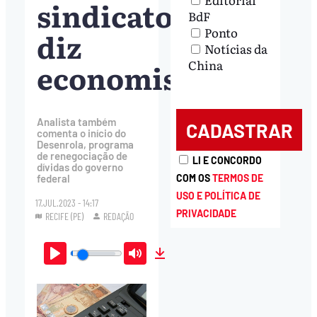
sindicato’,
BdF
Ponto
diz
Notícias da
economista
China
Analista também
comenta o início do
Desenrola, programa
de renegociação de
LI E CONCORDO
dívidas do governo
COM OS
TERMOS DE
federal
USO E POLÍTICA DE
17.JUL.2023 - 14:17
PRIVACIDADE
RECIFE (PE)
REDAÇÃO
Play
Mute
Download