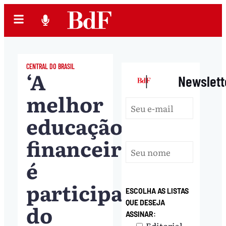
CENTRAL DO BRASIL
‘A
|
Newslett
melhor
educação
financeira
é
participar
ESCOLHA AS LISTAS
QUE DESEJA
do
ASSINAR:
Editorial