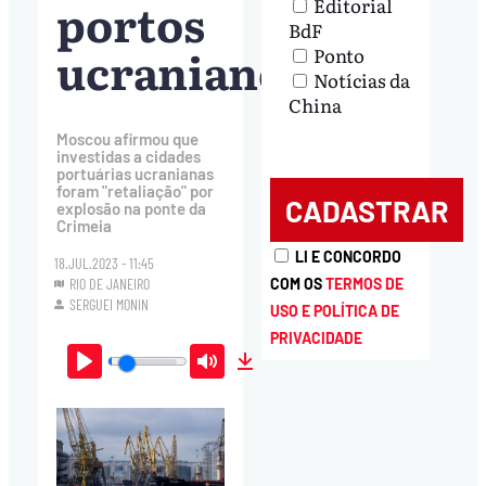
portos
Editorial
BdF
ucranianos
Ponto
Notícias da
China
Moscou afirmou que
investidas a cidades
portuárias ucranianas
foram "retaliação" por
explosão na ponte da
Crimeia
LI E CONCORDO
18.JUL.2023 - 11:45
RIO DE JANEIRO
COM OS
TERMOS DE
SERGUEI MONIN
USO E POLÍTICA DE
PRIVACIDADE
Play
Mute
Download