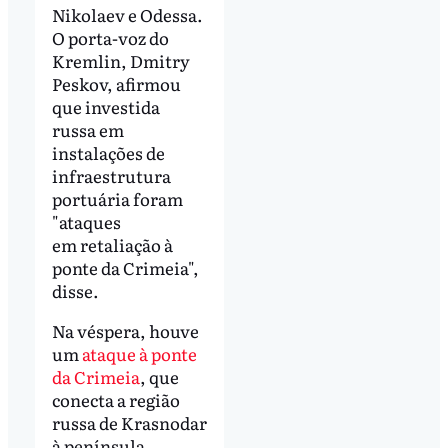
Nikolaev e Odessa.
O porta-voz do
Kremlin, Dmitry
Peskov, afirmou
que investida
russa em
instalações de
infraestrutura
portuária foram
"ataques
em retaliação à
ponte da Crimeia",
disse.
Na véspera, houve
um
ataque à ponte
da Crimeia
, que
conecta a região
russa de Krasnodar
à península