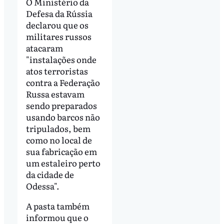
O Ministério da
Defesa da Rússia
declarou que os
militares russos
atacaram
"instalações onde
atos terroristas
contra a Federação
Russa estavam
sendo preparados
usando barcos não
tripulados, bem
como no local de
sua fabricação em
um estaleiro perto
da cidade de
Odessa".
A pasta também
informou que o