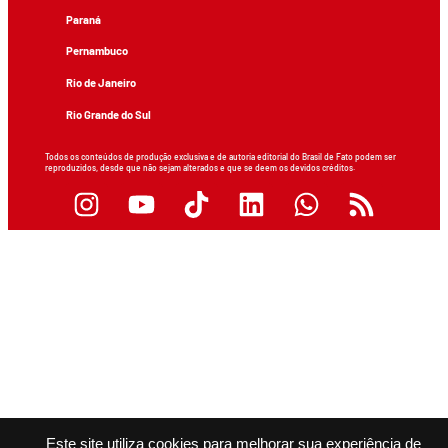
Paraná
Pernambuco
Rio de Janeiro
Rio Grande do Sul
Todos os conteúdos de produção exclusiva e de autoria editorial do Brasil de Fato podem ser
reproduzidos, desde que não sejam alterados e que se deem os devidos créditos.
Este site utiliza cookies para melhorar sua experiência de