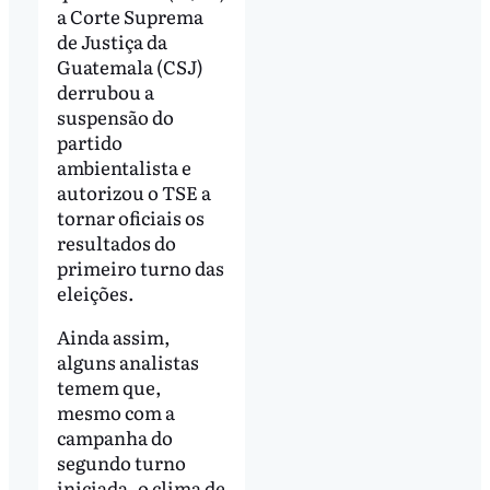
a Corte Suprema
de Justiça da
Guatemala (CSJ)
derrubou a
suspensão do
partido
ambientalista e
autorizou o TSE a
tornar oficiais os
resultados do
primeiro turno das
eleições.
Ainda assim,
alguns analistas
temem que,
mesmo com a
campanha do
segundo turno
iniciada, o clima de