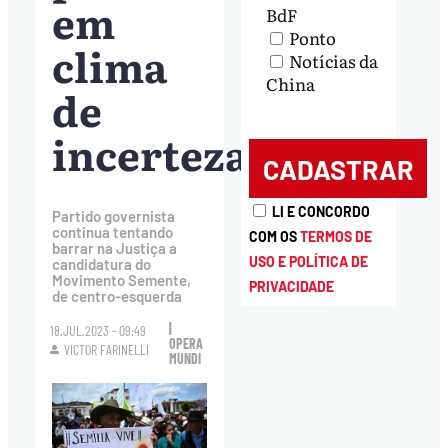
em
BdF
Ponto
clima
Notícias da
China
de
incerteza
LI E CONCORDO
Partido governista
continua tentando
COM OS
TERMOS DE
barrar na Justiça a
USO E POLÍTICA DE
candidatura do
Movimento Semente,
PRIVACIDADE
de centro-esquerda
|
18.JUL.2023 - 09:49
OPERA
VICTOR FARINELLI
MUNDI