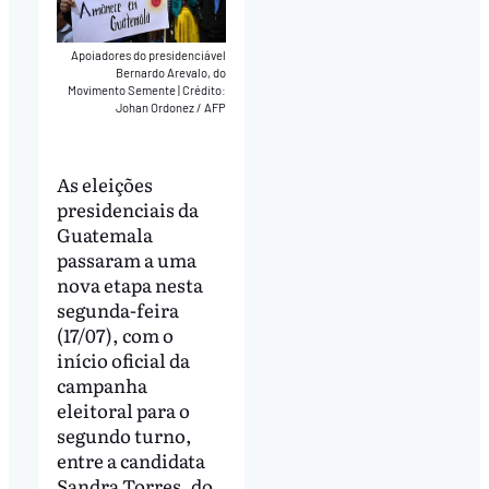
Apoiadores do presidenciável
Bernardo Arevalo, do
Movimento Semente
|
Crédito:
Johan Ordonez / AFP
As eleições
presidenciais da
Guatemala
passaram a uma
nova etapa nesta
segunda-feira
(17/07), com o
início oficial da
campanha
eleitoral para o
segundo turno,
entre a candidata
Sandra Torres, do