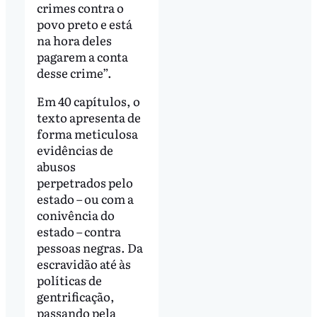
crimes contra o
povo preto e está
na hora deles
pagarem a conta
desse crime”.
Em 40 capítulos, o
texto apresenta de
forma meticulosa
evidências de
abusos
perpetrados pelo
estado – ou com a
conivência do
estado – contra
pessoas negras. Da
escravidão até às
políticas de
gentrificação,
passando pela