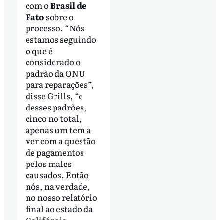
com o
Brasil de
Fato
sobre o
processo. “Nós
estamos seguindo
o que é
considerado o
padrão da ONU
para reparações”,
disse Grills, “e
desses padrões,
cinco no total,
apenas um tem a
ver com a questão
de pagamentos
pelos males
causados. Então
nós, na verdade,
no nosso relatório
final ao estado da
Califórnia,