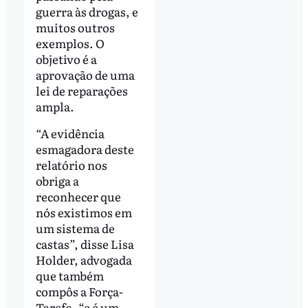
guerra às drogas, e
muitos outros
exemplos. O
objetivo é a
aprovação de uma
lei de reparações
ampla.
“A evidência
esmagadora deste
relatório nos
obriga a
reconhecer que
nós existimos em
um sistema de
castas”, disse Lisa
Holder, advogada
que também
compôs a Força-
Tarefa, “e é um