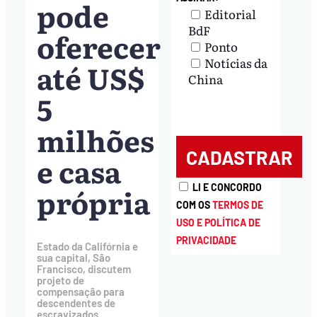
pode
Editorial
BdF
oferecer
Ponto
Notícias da
até US$
China
5
milhões
e casa
própria
LI E CONCORDO
COM OS
TERMOS DE
USO E POLÍTICA DE
PRIVACIDADE
Estado da Califórnia e
sua capital, São
Francisco, discutem
projeto de
compensação para
descendentes de
escravizados