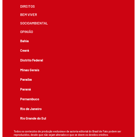
DIREITOS
BEM VIVER
SOCIOAMBIENTAL
OPINIÃO
Bahia
Ceará
Distrito Federal
Minas Gerais
Paraíba
Paraná
Pernambuco
Rio de Janeiro
Rio Grande do Sul
Todos os conteúdos de produção exclusiva e de autoria editorial do Brasil de Fato podem ser
reproduzidos, desde que não sejam alterados e que se deem os devidos créditos.