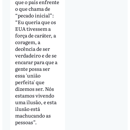
que o país enfrente
o que chama de
“pecado inicial”:
“Eu queria que os
EUA tivessem a
força de caráter, a
coragem, a
decência de ser
verdadeiro e de se
encarar para que a
gente possa ser
essa 'união
perfeita' que
dizemos ser. Nós
estamos vivendo
uma ilusão, e esta
ilusão está
machucando as
pessoas”.