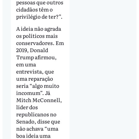
pessoas que outros
cidadãos têm o
privilégio de ter?”.
A ideia não agrada
os políticos mais
conservadores. Em
2019, Donald
Trump afirmou,
em uma
entrevista, que
uma reparação
seria “algo muito
incomum”. Já
Mitch McConnell,
líder dos
republicanos no
Senado, disse que
não achava “uma
boa ideia uma