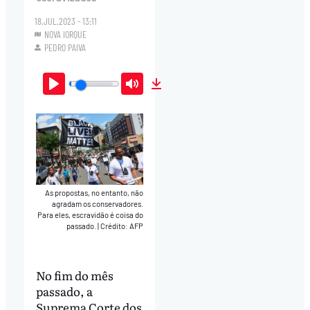
18.JUL.2023 - 13:11
NOVA IORQUE
PEDRO PAIVA
Play
Mute
Download
As propostas, no entanto, não
agradam os conservadores.
Para eles, escravidão é coisa do
passado.
|
Crédito: AFP
No fim do mês
passado, a
Suprema Corte dos