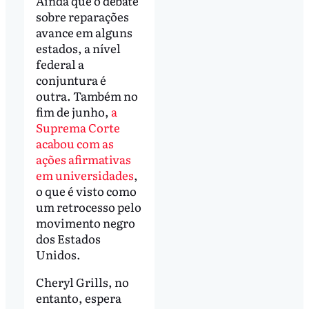
Ainda que o debate
sobre reparações
avance em alguns
estados, a nível
federal a
conjuntura é
outra. Também no
fim de junho,
a
Suprema Corte
acabou com as
ações afirmativas
em universidades
,
o que é visto como
um retrocesso pelo
movimento negro
dos Estados
Unidos.
Cheryl Grills, no
entanto, espera