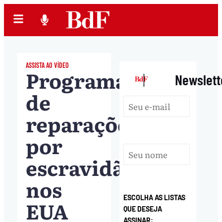
ASSISTA AO VÍDEO
Programa
|
Newslett
de
reparações
por
escravidão
nos
ESCOLHA AS LISTAS
EUA
QUE DESEJA
ASSINAR: