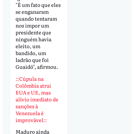
"É um fato que eles
se enganaram
quando tentaram
nos impor um
presidente que
ninguém havia
eleito, um
bandido, um
ladrão que foi
Guaidó", afirmou.
::Cúpula na
Colômbia atrai
EUA e UE, mas
alívio imediato de
sanções à
Venezuela é
improvável::
Maduro ainda