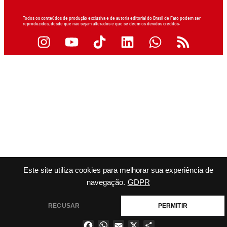
Todos os conteúdos de produção exclusiva e de autoria editorial do Brasil de Fato podem ser
reproduzidos, desde que não sejam alterados e que se deem os devidos créditos.
Este site utiliza cookies para melhorar sua experiência de
navegação.
GDPR
RECUSAR
PERMITIR
Facebook
WhatsApp
Email
X
Share