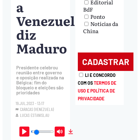
a
Editorial
BdF
Venezuela,
Ponto
Notícias da
diz
China
Maduro
Presidente celebrou
reunião entre governo
LI E CONCORDO
e oposição realizada na
Bélgica; fim do
COM OS
TERMOS DE
bloqueio e eleições são
USO E POLÍTICA DE
prioridades
PRIVACIDADE
19.JUL.2023 - 13:17
CARACAS (VENEZUELA)
LUCAS ESTANISLAU
Play
Mute
Download