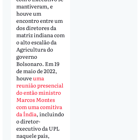
mantiveram, e
houve um
encontro entre um
dos diretores da
matriz indiana com
o alto escalão da
Agricultura do
governo
Bolsonaro. Em 19
de maio de 2022,
houve
uma
reunião presencial
do então ministro
Marcos Montes
com uma comitiva
da Índia
, incluindo
o diretor-
executivo da UPL
naquele país,