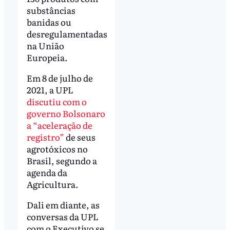
substâncias
banidas ou
desregulamentadas
na União
Europeia.
Em 8 de julho de
2021, a UPL
discutiu com o
governo Bolsonaro
a “aceleração de
registro”
de seus
agrotóxicos no
Brasil, segundo a
agenda da
Agricultura.
Dali em diante, as
conversas da UPL
com o Executivo se