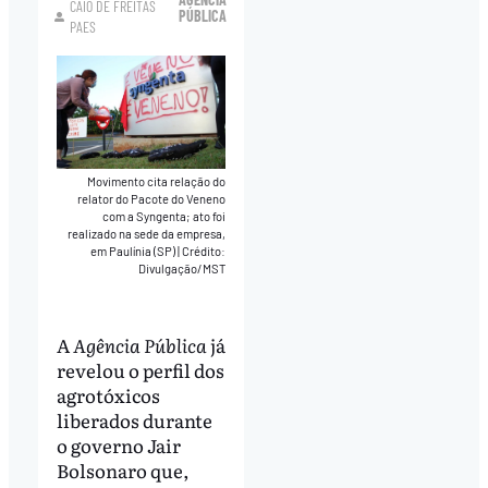
CAIO DE FREITAS
PÚBLICA
PAES
Movimento cita relação do
relator do Pacote do Veneno
com a Syngenta; ato foi
realizado na sede da empresa,
em Paulínia (SP)
|
Crédito:
Divulgação/MST
A
Agência Pública
já
revelou o perfil dos
agrotóxicos
liberados durante
o governo Jair
Bolsonaro que,