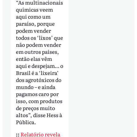
“As multinacionais
químicas veem
aqui como um
paraíso, porque
podem vender
todos os ‘lixos’ que
não podem vender
em outros países,
então elas vêm
aqui e despejam… o
Brasil é a ‘lixeira’
dos agrotóxicos do
mundo – e ainda
pagamos caro por
isso, com produtos
de preços muito
altos”, disse Hess à
Pública.
::
Relatório revela