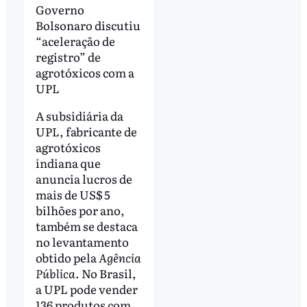
Governo
Bolsonaro discutiu
“aceleração de
registro” de
agrotóxicos com a
UPL
A subsidiária da
UPL, fabricante de
agrotóxicos
indiana que
anuncia lucros de
mais de US$ 5
bilhões por ano,
também se destaca
no levantamento
obtido pela
Agência
Pública
. No Brasil,
a UPL pode vender
136 produtos com