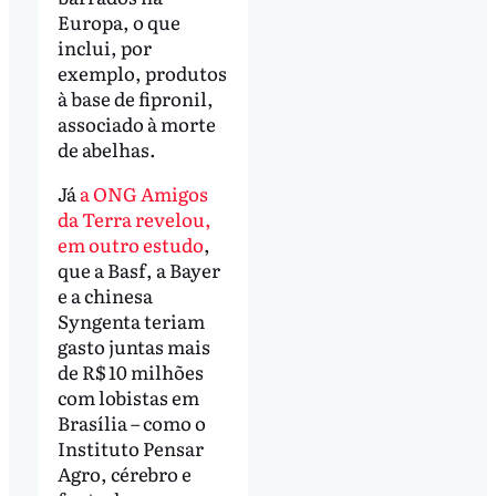
Europa, o que
inclui, por
exemplo, produtos
à base de fipronil,
associado à morte
de abelhas.
Já
a ONG Amigos
da Terra revelou,
em outro estudo
,
que a Basf, a Bayer
e a chinesa
Syngenta teriam
gasto juntas mais
de R$ 10 milhões
com lobistas em
Brasília – como o
Instituto Pensar
Agro, cérebro e