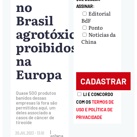
no
ASSINAR:
Editorial
Brasil
BdF
Ponto
agrotóxicos
Notícias da
proibidos
China
na
Europa
Quase 500 produtos
LI E CONCORDO
banidos dessas
COM OS
TERMOS DE
empresas lá fora são
permitidos aqui, um
USO E POLÍTICA DE
deles associado a
PRIVACIDADE
casos de câncer de
tireoide
|
20.JUL.2023 - 13:10
AGÊNCIA