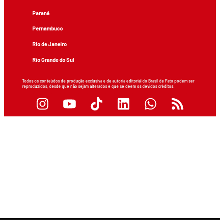
Paraná
Pernambuco
Rio de Janeiro
Rio Grande do Sul
Todos os conteúdos de produção exclusiva e de autoria editorial do Brasil de Fato podem ser
reproduzidos, desde que não sejam alterados e que se deem os devidos créditos.