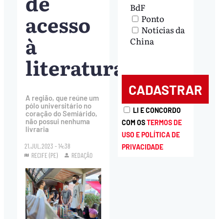
de
BdF
acesso
Ponto
Notícias da
à
China
literatura
A região, que reúne um
pólo universitário no
LI E CONCORDO
coração do Semiárido,
não possui nenhuma
COM OS
TERMOS DE
livraria
USO E POLÍTICA DE
21.JUL.2023 - 14:38
PRIVACIDADE
RECIFE (PE)
REDAÇÃO