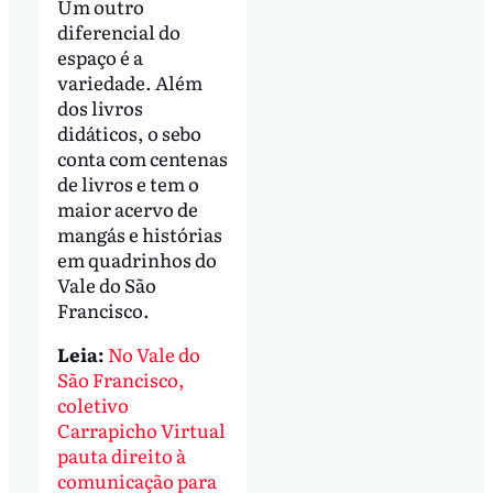
Um outro
diferencial do
espaço é a
variedade. Além
dos livros
didáticos, o sebo
conta com centenas
de livros e tem o
maior acervo de
mangás e histórias
em quadrinhos do
Vale do São
Francisco.
Leia:
No Vale do
São Francisco,
coletivo
Carrapicho Virtual
pauta direito à
comunicação para