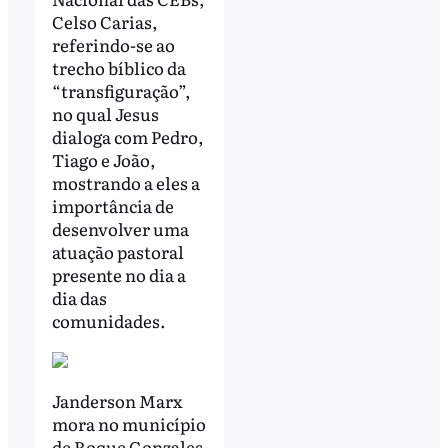
Celso Carias,
referindo-se ao
trecho bíblico da
“transfiguração”,
no qual Jesus
dialoga com Pedro,
Tiago e João,
mostrando a eles a
importância de
desenvolver uma
atuação pastoral
presente no dia a
dia das
comunidades.
Janderson Marx
mora no município
de Roque Gonzales