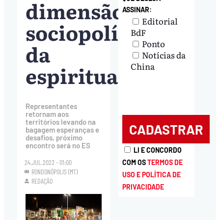
dimensão
ASSINAR:
Editorial
sociopolítica
BdF
Ponto
da
Notícias da
China
espiritualidade
Representantes
retornam aos
territórios levando na
bagagem esperanças e
desafios, próximo
encontro será no ES
LI E CONCORDO
24.JUL.2023 - 01:00
COM OS
TERMOS DE
RONDONÓPOLIS (MT)
USO E POLÍTICA DE
REDAÇÃO
PRIVACIDADE