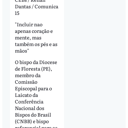
Dantas / Comunica
15
"Incluir nao
apenas coração e
mente, mas
também os pés e as
mãos"
O bispo da Diocese
de Floresta (PE),
membro da
Comissão
Episcopal para o
Laicato da
Conferência
Nacional dos
Bispos do Brasil
(CNBB) e bispo
referencial para as