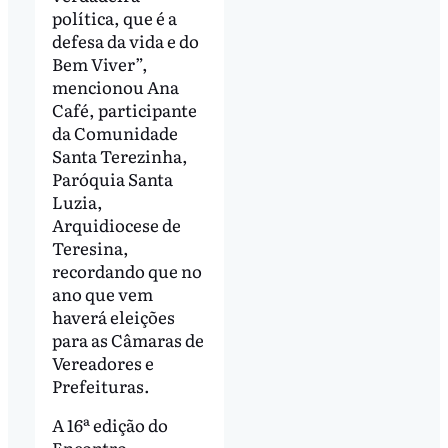
política, que é a
defesa da vida e do
Bem Viver”,
mencionou Ana
Café, participante
da Comunidade
Santa Terezinha,
Paróquia Santa
Luzia,
Arquidiocese de
Teresina,
recordando que no
ano que vem
haverá eleições
para as Câmaras de
Vereadores e
Prefeituras.
A 16ª edição do
Encontro