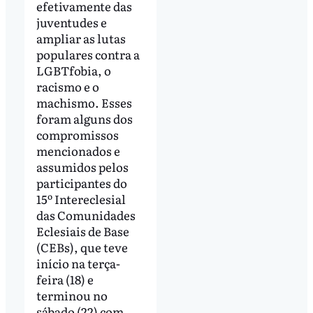
efetivamente das
juventudes e
ampliar as lutas
populares contra a
LGBTfobia, o
racismo e o
machismo. Esses
foram alguns dos
compromissos
mencionados e
assumidos pelos
participantes do
15º Intereclesial
das Comunidades
Eclesiais de Base
(CEBs), que teve
início na terça-
feira (18) e
terminou no
sábado (22) com