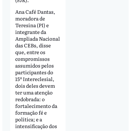
Ana Café Dantas,
moradora de
Teresina (PI) e
integrante da
Ampliada Nacional
das CEBs, disse
que, entre os
compromissos
assumidos pelos
participantes do
15º Intereclesial,
dois deles devem
ter uma atenção
redobrada: o
fortalecimento da
formação fé e
política; e a
intensificação dos