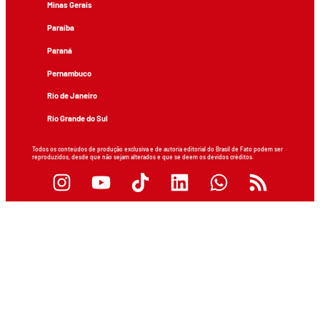
Minas Gerais
Paraíba
Paraná
Pernambuco
Rio de Janeiro
Rio Grande do Sul
Todos os conteúdos de produção exclusiva e de autoria editorial do Brasil de Fato podem ser
reproduzidos, desde que não sejam alterados e que se deem os devidos créditos.