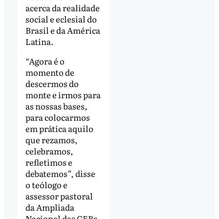
acerca da realidade
social e eclesial do
Brasil e da América
Latina.
“Agora é o
momento de
descermos do
monte e irmos para
as nossas bases,
para colocarmos
em prática aquilo
que rezamos,
celebramos,
refletimos e
debatemos”, disse
o teólogo e
assessor pastoral
da Ampliada
Nacional das CEBs,