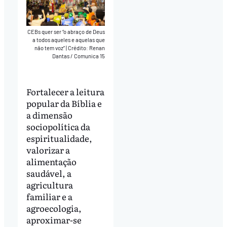
CEBs quer ser “o abraço de Deus
a todos aqueles e aquelas que
não tem voz”
|
Crédito: Renan
Dantas / Comunica 15
Fortalecer a leitura
popular da Bíblia e
a dimensão
sociopolítica da
espiritualidade,
valorizar a
alimentação
saudável, a
agricultura
familiar e a
agroecologia,
aproximar-se