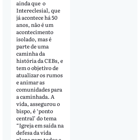
ainda que o
Intereclesial, que
já acontece há 50
anos, não é um
acontecimento
isolado, mas é
parte de uma
caminha da
história da CEBs, e
tem o objetivo de
atualizar os rumos
e animar as
comunidades para
a caminhada. A
vida, assegurou o
bispo, é ‘ponto
central’ do tema
“Igreja em saída na
defesa da vida
plena para todos e