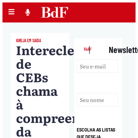
IGREJA EM SAÍDA
Intereclesial
|
Newslett
de
CEBs
chama
à
compreensão
da
ESCOLHA AS LISTAS
QUE DESEJA