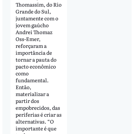
Thomassim, do Rio
Grande do Sul,
juntamente com o
jovem gaúcho
Andrei Thomaz
Oss-Emer,
reforçaram a
importância de
tornar a pauta do
pacto econômico
como
fundamental.
Então,
materializar a
partir dos
empobrecidos, das
periferias é criar as
alternativas. “O
importante é que