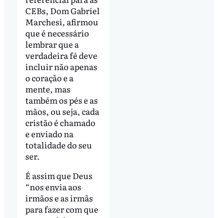
CEBs, Dom Gabriel
Marchesi, afirmou
que é necessário
lembrar que a
verdadeira fé deve
incluir não apenas
o coração e a
mente, mas
também os pés e as
mãos, ou seja, cada
cristão é chamado
e enviado na
totalidade do seu
ser.
É assim que Deus
“nos envia aos
irmãos e as irmãs
para fazer com que