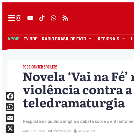
APOIE
TV BDF
RÁDIO BRASIL DE FATO
REGIONAIS
I
PODE CONTER SPOILERS
Novela ‘Vai na Fé’
violência contra 
teledramaturgia
Facebook
WhatsApp
Resposta do público amplia o debate sobre o enfrentamen
Email
24.JUL.2023 - 06:09
SÃO PAULO (SP)
NARA LACERDA