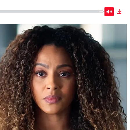
Mute
Dow