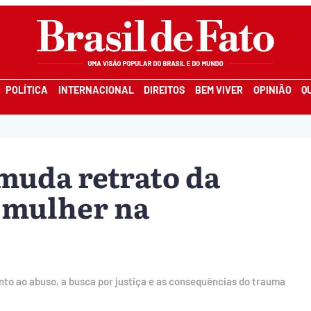
POLÍTICA
INTERNACIONAL
DIREITOS
BEM VIVER
OPINIÃO
Q
 muda retrato da
a mulher na
to ao abuso, a busca por justiça e as consequências do trauma