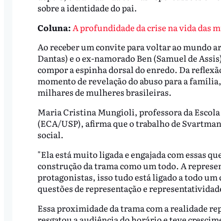
sobre a identidade do pai.
Coluna:
A profundidade da crise na vida das 
Ao receber um convite para voltar ao mundo ar
Dantas) e o ex-namorado Ben (Samuel de Assis)
compor a espinha dorsal do enredo. Da reflexã
momento de revelação do abuso para a famíli
milhares de mulheres brasileiras.
Maria Cristina Mungioli, professora da Escola
(ECA/USP), afirma que o trabalho de Svartma
social.
"Ela está muito ligada e engajada com essas qu
construção da trama como um todo. A represen
protagonistas, isso tudo está ligado a todo um 
questões de representação e representatividade
Essa proximidade da trama com a realidade rep
resgatou a audiência do horário e teve crescim