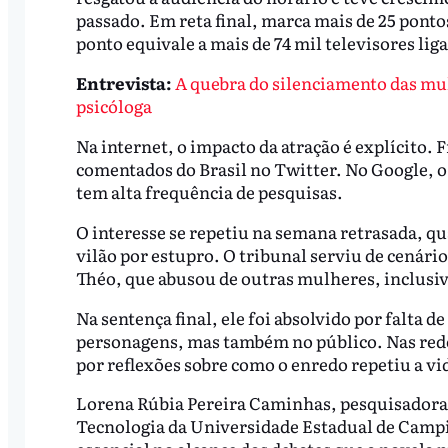
passado. Em reta final, marca mais de 25 pont
ponto equivale a mais de 74 mil televisores lig
Entrevista:
A quebra do silenciamento das mulh
psicóloga
Na internet, o impacto da atração é explícito.
comentados do Brasil no Twitter. No Google, o
tem alta frequência de pesquisas.
O interesse se repetiu na semana retrasada, q
vilão por estupro. O tribunal serviu de cenár
Théo, que abusou de outras mulheres, inclusiv
Na sentença final, ele foi absolvido por falta d
personagens, mas também no público. Nas rede
por reflexões sobre como o enredo repetiu a vi
Lorena Rúbia Pereira Caminhas, pesquisadora 
Tecnologia da Universidade Estadual de Campi