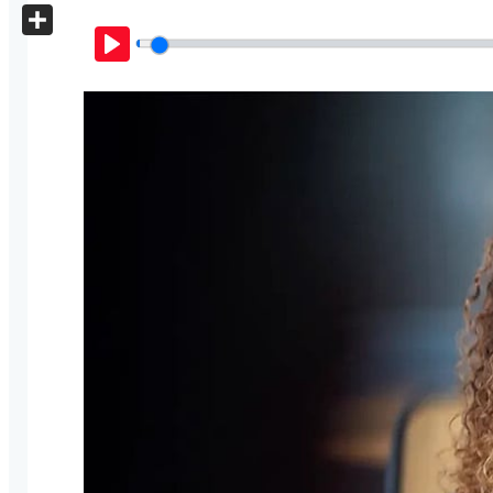
X
Share
Play