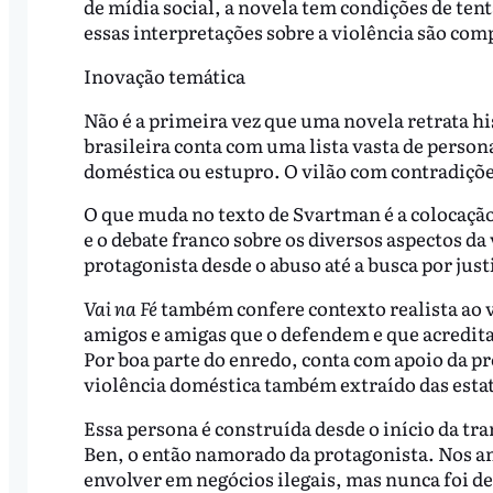
de mídia social, a novela tem condições de te
essas interpretações sobre a violência são com
Inovação temática
Não é a primeira vez que uma novela retrata h
brasileira conta com uma lista vasta de perso
doméstica ou estupro. O vilão com contradiçõ
O que muda no texto de Svartman é a colocação
e o debate franco sobre os diversos aspectos da 
protagonista desde o abuso até a busca por jus
Vai na Fé
também confere contexto realista ao 
amigos e amigas que o defendem e que acredit
Por boa parte do enredo, conta com apoio da p
violência doméstica também extraído das estatí
Essa persona é construída desde o início da tr
Ben, o então namorado da protagonista. Nos an
envolver em negócios ilegais, mas nunca foi 