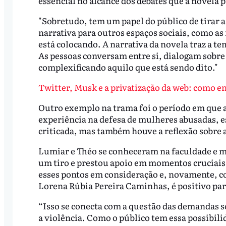
essencial no alcance dos debates que a novela 
"Sobretudo, tem um papel do público de tirar a
narrativa para outros espaços sociais, como as 
está colocando. A narrativa da novela traz a te
As pessoas conversam entre si, dialogam sobre
complexificando aquilo que está sendo dito."
Twitter, Musk e a privatização da web: como en
Outro exemplo na trama foi o período em que
experiência na defesa de mulheres abusadas, es
criticada, mas também houve a reflexão sobre 
Lumiar e Théo se conheceram na faculdade e m
um tiro e prestou apoio em momentos cruciais 
esses pontos em consideração e, novamente, c
Lorena Rúbia Pereira Caminhas, é positivo para
“Isso se conecta com a questão das demandas so
a violência. Como o público tem essa possibili