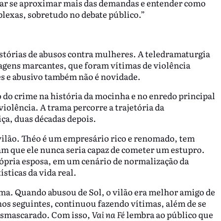
ntar se aproximar mais das demandas e entender como
plexas, sobretudo no debate público.”
istórias de abusos contra mulheres. A teledramaturgia
nagens marcantes, que foram vítimas de violência
es e abusivo também não é novidade.
 do crime na história da mocinha e no enredo principal
violência. A trama percorre a trajetória da
tiça, duas décadas depois.
vilão. Théo é um empresário rico e renomado, tem
am que ele nunca seria capaz de cometer um estupro.
rópria esposa, em um cenário de normalização da
sticas da vida real.
ama. Quando abusou de Sol, o vilão era melhor amigo de
os seguintes, continuou fazendo vítimas, além de se
desmascarado. Com isso,
Vai na Fé
lembra ao público que