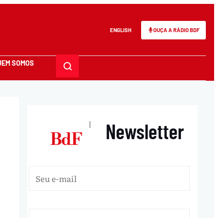
ENGLISH
OUÇA A RÁDIO BDF
UEM SOMOS
Newsletter
|