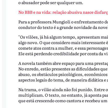
o abusador pode ser qualquer um.
No BBB e na vida: relação abusiva nasce disfarç
Para a professora Mungioli o enfrentamento do
condutor do texto é a grande novidade da nove
"Os vilões, já há algum tempo, apresentam ma
algo novo. O que considero mais interessante é
comete atos contra a mulher, e essa personage
Ele está perdendo credibilidade por conta da v
A novela também abre espaço para uma prestaçã
No enredo, estão presentes as dificuldades que
abuso, os obstáculos psicológicos, econômicos
aspectos legais do tema, de maneira didática e 
Na trama, o vilão ainda não foi punido. Entre o 
multiplicam. O texto, no entanto, já aponta p
que está crescendo como cantora e recebeu um