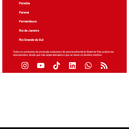
Paraíba
Paraná
Pernambuco
Rio de Janeiro
Rio Grande do Sul
Todos os conteúdos de produção exclusiva e de autoria editorial do Brasil de Fato podem ser
reproduzidos, desde que não sejam alterados e que se deem os devidos créditos.