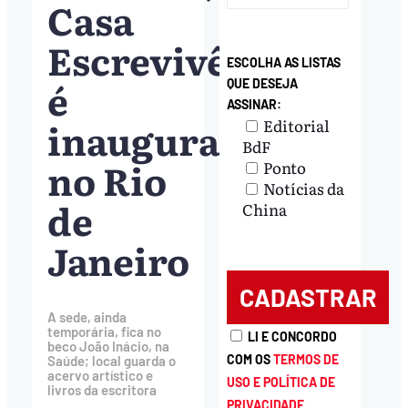
Casa
Escrevivência
ESCOLHA AS LISTAS
é
QUE DESEJA
ASSINAR:
inaugurada
Editorial
BdF
no Rio
Ponto
Notícias da
de
China
Janeiro
A sede, ainda
temporária, fica no
LI E CONCORDO
beco João Inácio, na
COM OS
TERMOS DE
Saúde; local guarda o
acervo artístico e
USO E POLÍTICA DE
livros da escritora
PRIVACIDADE