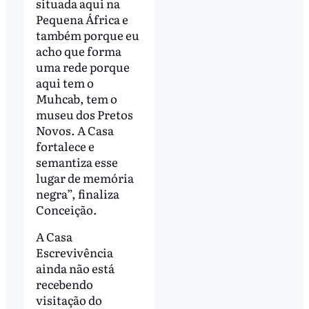
situada aqui na
Pequena África e
também porque eu
acho que forma
uma rede porque
aqui tem o
Muhcab, tem o
museu dos Pretos
Novos. A Casa
fortalece e
semantiza esse
lugar de memória
negra”, finaliza
Conceição.
A Casa
Escrevivência
ainda não está
recebendo
visitação do