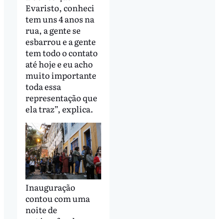
Evaristo, conheci
tem uns 4 anos na
rua, a gente se
esbarrou e a gente
tem todo o contato
até hoje e eu acho
muito importante
toda essa
representação que
ela traz”, explica.
Inauguração
contou com uma
noite de