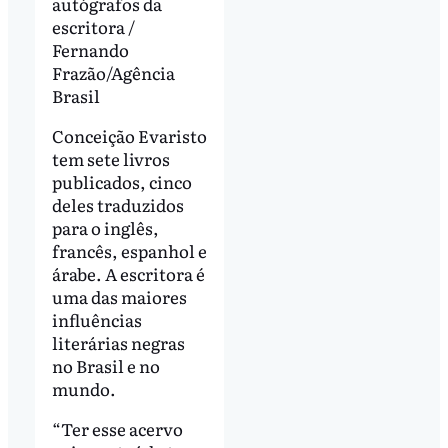
autógrafos da
escritora /
Fernando
Frazão/Agência
Brasil
Conceição Evaristo
tem sete livros
publicados, cinco
deles traduzidos
para o inglês,
francês, espanhol e
árabe. A escritora é
uma das maiores
influências
literárias negras
no Brasil e no
mundo.
“Ter esse acervo