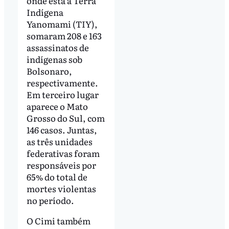
onde está a Terra
Indígena
Yanomami (TIY),
somaram 208 e 163
assassinatos de
indígenas sob
Bolsonaro,
respectivamente.
Em terceiro lugar
aparece o Mato
Grosso do Sul, com
146 casos. Juntas,
as três unidades
federativas foram
responsáveis por
65% do total de
mortes violentas
no período.
O Cimi também