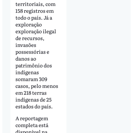
territoriais, com
158 registros em
todo o país. Já a
exploração
exploração ilegal
de recursos,
invasões
possessórias e
danos ao
patrimônio dos
indígenas
somaram 309
casos, pelo menos
em 218 terras
indígenas de 25
estados do país.
A reportagem
completa está
disponível na