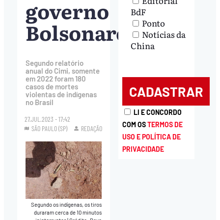
Editorial
governo
BdF
Ponto
Bolsonaro
Notícias da
China
Segundo relatório
anual do Cimi, somente
em 2022 foram 180
casos de mortes
violentas de indígenas
no Brasil
LI E CONCORDO
27.JUL.2023 - 17:42
COM OS
TERMOS DE
SÃO PAULO (SP)
REDAÇÃO
USO E POLÍTICA DE
PRIVACIDADE
Segundo os indígenas, os tiros
duraram cerca de 10 minutos