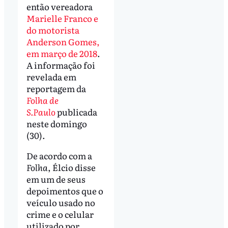
então vereadora
Marielle Franco e
do motorista
Anderson Gomes,
em março de 2018
.
A informação foi
revelada em
reportagem da
Folha de
S.Paulo
publicada
neste domingo
(30).
De acordo com a
Folha
, Élcio disse
em um de seus
depoimentos que o
veículo usado no
crime e o celular
utilizado por