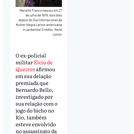
Marielle Franco nasceu em 27
de julho de 1979, dois dias
depois do Dia Internacional da
Mulher Negra Latino-americana
e caribenha
|
Crédito: René
Junior
O ex-policial
militar
Élcio de
Queiroz
afirmou
em sua delação
premiada que
Bernardo Bello,
investigado por
sua relação com o
jogo do bicho no
Rio, também
esteve envolvido
no assassinato da