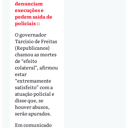
denunciam
execuções e
pedem saída de
policiais ::
O governador
Tarcísio de Freitas
(Republicanos)
chamou as mortes
de “efeito
colateral”, afirmou
estar
“extremamente
satisfeito” com a
atuação policial e
disse que, se
houver abusos,
serão apurados.
Em comunicado