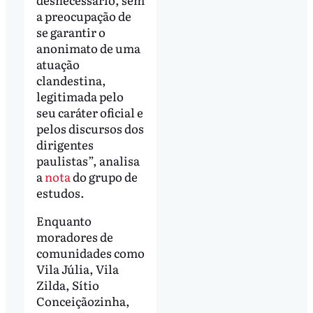
a preocupação de
se garantir o
anonimato de uma
atuação
clandestina,
legitimada pelo
seu caráter oficial e
pelos discursos dos
dirigentes
paulistas”, analisa
a
nota
do grupo de
estudos.
Enquanto
moradores de
comunidades como
Vila Júlia, Vila
Zilda, Sítio
Conceiçãozinha,