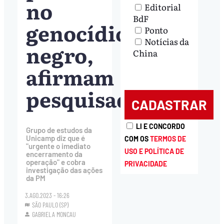
no
Editorial
BdF
genocídio
Ponto
Notícias da
negro,
China
afirmam
pesquisadores
LI E CONCORDO
Grupo de estudos da
Unicamp diz que é
COM OS
TERMOS DE
"urgente o imediato
USO E POLÍTICA DE
encerramento da
operação" e cobra
PRIVACIDADE
investigação das ações
da PM
3.AGO.2023 - 16:26
SÃO PAULO (SP)
GABRIELA MONCAU