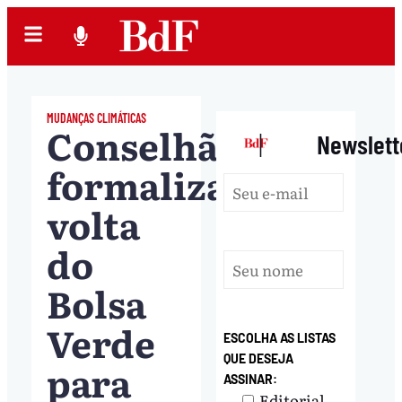
MUDANÇAS CLIMÁTICAS
Conselhão
|
Newslett
formaliza
volta
do
Bolsa
Verde
ESCOLHA AS LISTAS
QUE DESEJA
para
ASSINAR:
Editorial