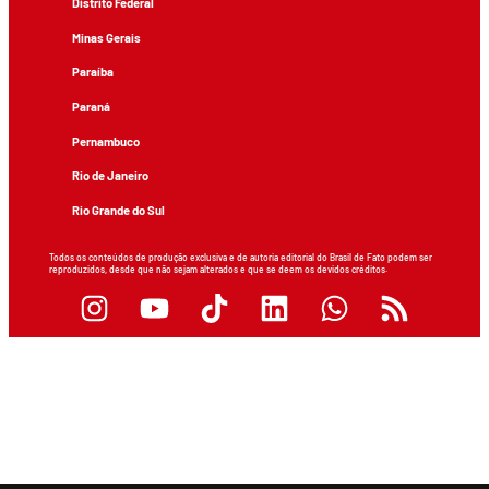
Distrito Federal
Minas Gerais
Paraíba
Paraná
Pernambuco
Rio de Janeiro
Rio Grande do Sul
Todos os conteúdos de produção exclusiva e de autoria editorial do Brasil de Fato podem ser
reproduzidos, desde que não sejam alterados e que se deem os devidos créditos.