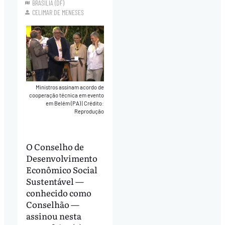
BRASÍLIA (DF)
CELIMAR DE MENESES
Ministros assinam acordo de
cooperação técnica em evento
em Belém (PA)
|
Crédito:
Reprodução
O Conselho de
Desenvolvimento
Econômico Social
Sustentável —
conhecido como
Conselhão —
assinou nesta