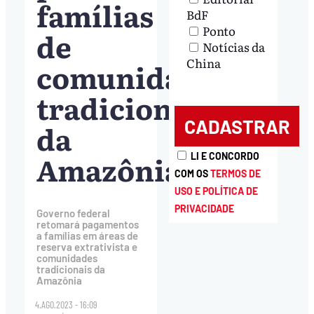
famílias
BdF
Ponto
de
Notícias da
China
comunidades
tradicionais
da
Amazônia
LI E CONCORDO
COM OS
TERMOS DE
USO E POLÍTICA DE
PRIVACIDADE
Governo federal
retomará pagamentos
a famílias em áreas de
reserva extrativista e
comunidades
tradicionais da
Amazônia
4.AGO.2023 - 16:09