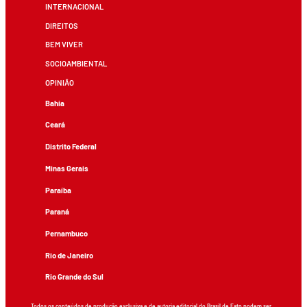
INTERNACIONAL
DIREITOS
BEM VIVER
SOCIOAMBIENTAL
OPINIÃO
Bahia
Ceará
Distrito Federal
Minas Gerais
Paraíba
Paraná
Pernambuco
Rio de Janeiro
Rio Grande do Sul
Todos os conteúdos de produção exclusiva e de autoria editorial do Brasil de Fato podem ser