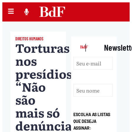
DIREITOS HUMANOS
Torturas
|
Newslett
nos
presídios:
“Não
são
mais só
ESCOLHA AS LISTAS
denúncias,
QUE DESEJA
ASSINAR: