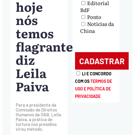
hoje
Editorial
BdF
nós
Ponto
Notícias da
temos
China
flagrante”,
diz
Leila
LI E CONCORDO
Paiva
COM OS
TERMOS DE
USO E POLÍTICA DE
PRIVACIDADE
Para a presidente da
Comissão de Direitos
Humanos da OAB, Leila
Paiva, a prática de
tortura nos presídios
virou método.