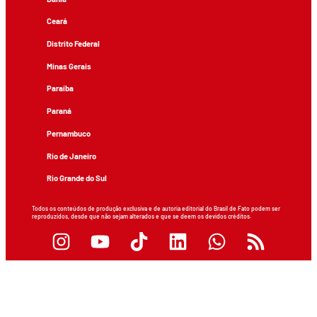
Ceará
Distrito Federal
Minas Gerais
Paraíba
Paraná
Pernambuco
Rio de Janeiro
Rio Grande do Sul
Todos os conteúdos de produção exclusiva e de autoria editorial do Brasil de Fato podem ser
reproduzidos, desde que não sejam alterados e que se deem os devidos créditos.