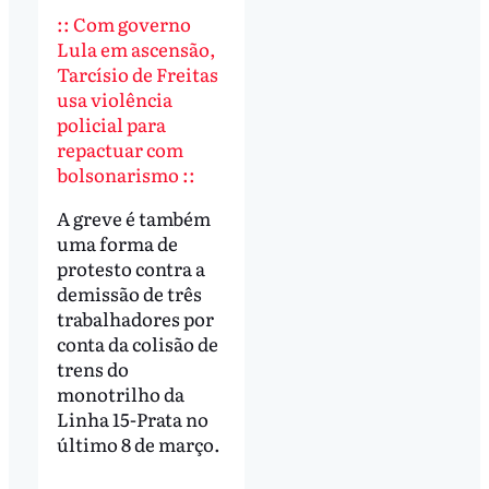
:: Com governo
Lula em ascensão,
Tarcísio de Freitas
usa violência
policial para
repactuar com
bolsonarismo ::
A greve é também
uma forma de
protesto contra a
demissão de três
trabalhadores por
conta da colisão de
trens do
monotrilho da
Linha 15-Prata no
último 8 de março.