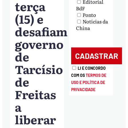
terça
Editorial
BdF
(15) e
Ponto
Notícias da
desafiam
China
governo
de
Tarcísio
LI E CONCORDO
de
COM OS
TERMOS DE
USO E POLÍTICA DE
Freitas
PRIVACIDADE
a
liberar