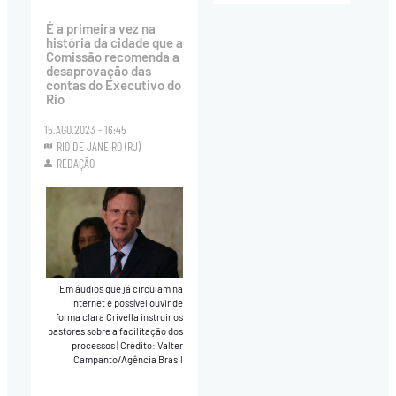
É a primeira vez na
história da cidade que a
Comissão recomenda a
desaprovação das
contas do Executivo do
Rio
15.AGO.2023 - 16:45
RIO DE JANEIRO (RJ)
REDAÇÃO
Em áudios que já circulam na
internet é possível ouvir de
forma clara Crivella instruir os
pastores sobre a facilitação dos
processos
|
Crédito: Valter
Campanto/Agência Brasil