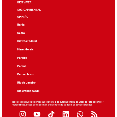
BEM VIVER
SOCIOAMBIENTAL
OPINIÃO
Bahia
Ceará
Distrito Federal
Minas Gerais
Paraíba
Paraná
Pernambuco
Rio de Janeiro
Rio Grande do Sul
Todos os conteúdos de produção exclusiva e de autoria editorial do Brasil de Fato podem ser
reproduzidos, desde que não sejam alterados e que se deem os devidos créditos.