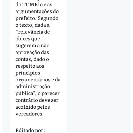
do TCMRio e as
argumentações do
prefeito. Segundo
o texto, dada a
“relevância de
óbices que
sugerem a não
aprovação das
contas, dado o
respeito aos
princípios
orçamentários e da
administração
pública”, o parecer
contrário deve ser
acolhido pelos
vereadores.
Editado por: