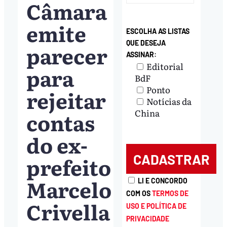
Câmara
emite
ESCOLHA AS LISTAS
QUE DESEJA
parecer
ASSINAR:
Editorial
para
BdF
Ponto
rejeitar
Notícias da
China
contas
do ex-
prefeito
Marcelo
LI E CONCORDO
COM OS
TERMOS DE
Crivella
USO E POLÍTICA DE
PRIVACIDADE