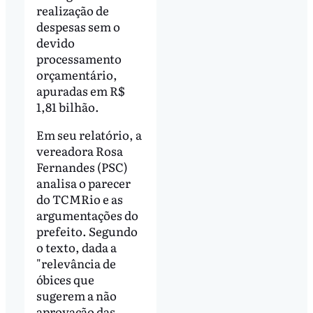
realização de
despesas sem o
devido
processamento
orçamentário,
apuradas em R$
1,81 bilhão.
Em seu relatório, a
vereadora Rosa
Fernandes (PSC)
analisa o parecer
do TCMRio e as
argumentações do
prefeito. Segundo
o texto, dada a
"relevância de
óbices que
sugerem a não
aprovação das