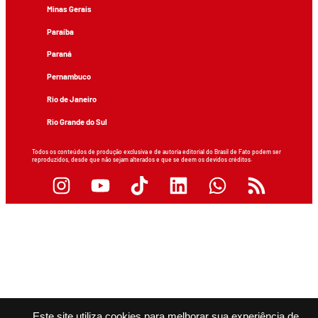
Minas Gerais
Paraíba
Paraná
Pernambuco
Rio de Janeiro
Rio Grande do Sul
Todos os conteúdos de produção exclusiva e de autoria editorial do Brasil de Fato podem ser
reproduzidos, desde que não sejam alterados e que se deem os devidos créditos.
Este site utiliza cookies para melhorar sua experiência de