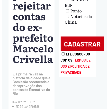
rejeitar
BdF
Ponto
contas
Notícias da
China
do ex-
prefeito
Marcelo
Crivella
LI E CONCORDO
COM OS
TERMOS DE
USO E POLÍTICA DE
PRIVACIDADE
É a primeira vez na
história da cidade que a
Comissão recomenda a
desaprovação das
contas do Executivo do
Rio
16.AGO.2023 - 01:02
RIO DE JANEIRO (RJ)