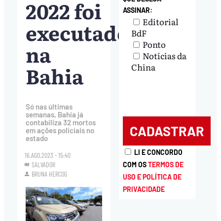
2022 foi
ASSINAR:
Editorial
executado
BdF
Ponto
na
Notícias da
Bahia
China
Só nas últimas
semanas, Bahia já
contabiliza 32 mortos
em ações policiais no
estado
LI E CONCORDO
16.AGO.2023 - 15:40
COM OS
TERMOS DE
SALVADOR
BRUNA HERCOG
USO E POLÍTICA DE
PRIVACIDADE