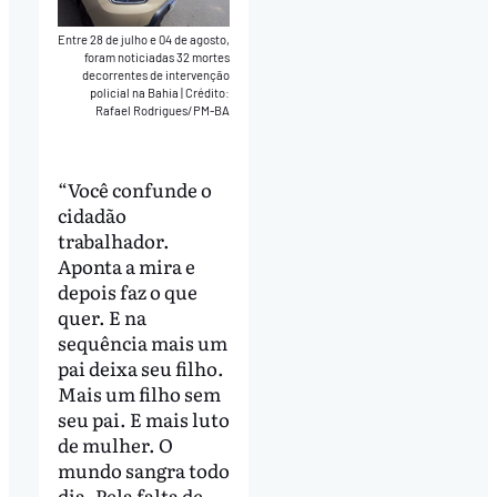
Entre 28 de julho e 04 de agosto,
foram noticiadas 32 mortes
decorrentes de intervenção
policial na Bahia
|
Crédito:
Rafael Rodrigues/PM-BA
“Você confunde o
cidadão
trabalhador.
Aponta a mira e
depois faz o que
quer. E na
sequência mais um
pai deixa seu filho.
Mais um filho sem
seu pai. E mais luto
de mulher. O
mundo sangra todo
dia. Pela falta de