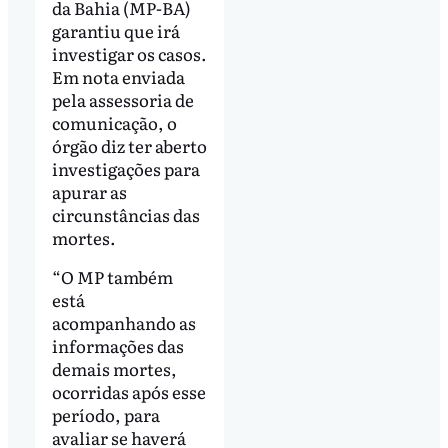
da Bahia (MP-BA)
garantiu que irá
investigar os casos.
Em nota enviada
pela assessoria de
comunicação, o
órgão diz ter aberto
investigações para
apurar as
circunstâncias das
mortes.
“O MP também
está
acompanhando as
informações das
demais mortes,
ocorridas após esse
período, para
avaliar se haverá