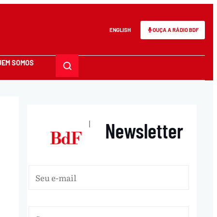
ENGLISH
OUÇA A RÁDIO BDF
UEM SOMOS
Newsletter
|