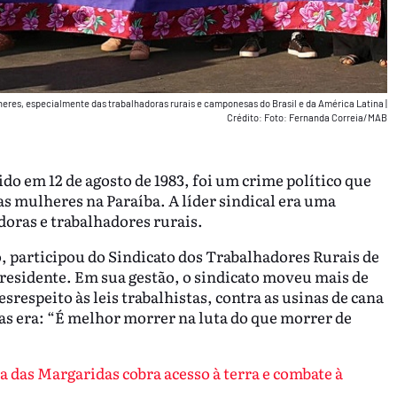
eres, especialmente das trabalhadoras rurais e camponesas do Brasil e da América Latina
|
Crédito: Foto: Fernanda Correia/MAB
ido em 12 de agosto de 1983, foi um crime político que
s mulheres na Paraíba. A líder sindical era uma
doras e trabalhadores rurais.
 participou do Sindicato dos Trabalhadores Rurais de
residente. Em sua gestão, o sindicato moveu mais de
srespeito às leis trabalhistas, contra as usinas de cana
as era: “É melhor morrer na luta do que morrer de
 das Margaridas cobra acesso à terra e combate à