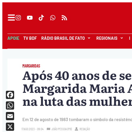
APOIE
TV BDF
RÁDIO BRASIL DE FATO
REGIONAIS
I
MARGARIDAS
Após 40 anos de se
Margarida Maria A
na luta das mulhe
Facebook
WhatsApp
Em 12 de agosto de 1983 tombaram o símbolo da resistên
Email
17.AGO.2023 - 09:04
JOÃO PESSOA (PB)
REDAÇÃO