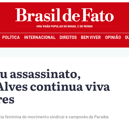
POLÍTICA
INTERNACIONAL
DIREITOS
BEM VIVER
OPINIÃO
Q
u assassinato,
lves continua viva
res
cia feminina do movimento sindical e camponês da Paraíba