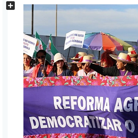
X
Share