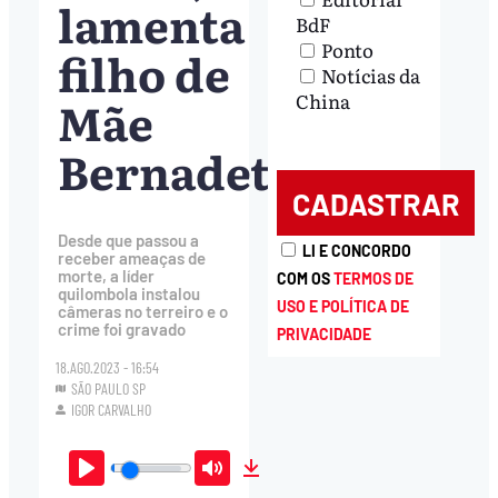
lamenta
BdF
Ponto
filho de
Notícias da
China
Mãe
Bernadete
Desde que passou a
LI E CONCORDO
receber ameaças de
morte, a líder
COM OS
TERMOS DE
quilombola instalou
USO E POLÍTICA DE
câmeras no terreiro e o
crime foi gravado
PRIVACIDADE
18.AGO.2023 - 16:54
SÃO PAULO SP
IGOR CARVALHO
Play
Mute
Download