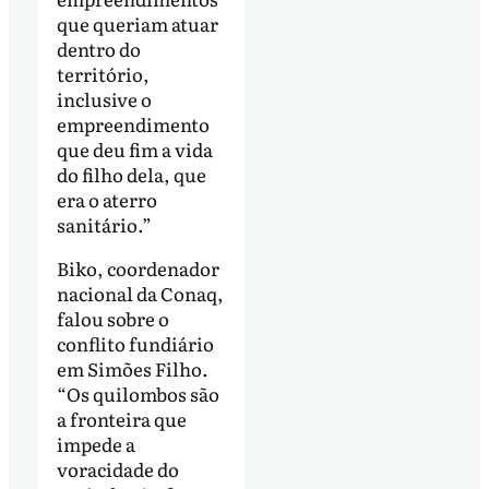
que queriam atuar
dentro do
território,
inclusive o
empreendimento
que deu fim a vida
do filho dela, que
era o aterro
sanitário.”
Biko, coordenador
nacional da Conaq,
falou sobre o
conflito fundiário
em Simões Filho.
“Os quilombos são
a fronteira que
impede a
voracidade do