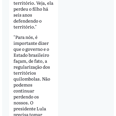
território. Veja, ela
perdeu o filho há
seis anos
defendendo o
território."
"Para nós, é
importante dizer
que o governo e o
Estado brasileiro
façam, de fato, a
regularização dos
territórios
quilombolas. Não
podemos
continuar
perdendo os
nossos. O
presidente Lula
precisa tomar