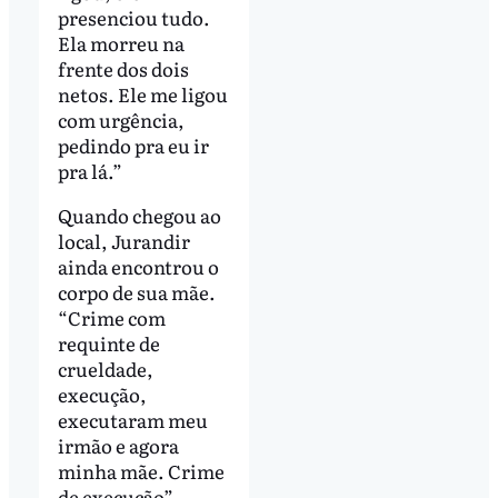
presenciou tudo.
Ela morreu na
frente dos dois
netos. Ele me ligou
com urgência,
pedindo pra eu ir
pra lá.”
Quando chegou ao
local, Jurandir
ainda encontrou o
corpo de sua mãe.
“Crime com
requinte de
crueldade,
execução,
executaram meu
irmão e agora
minha mãe. Crime
de execução”,