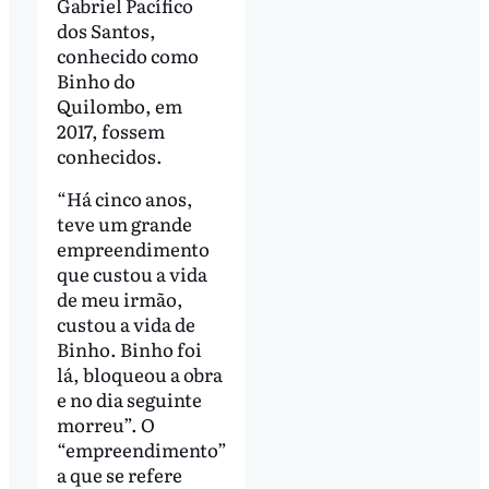
Gabriel Pacífico
dos Santos,
conhecido como
Binho do
Quilombo, em
2017, fossem
conhecidos.
“Há cinco anos,
teve um grande
empreendimento
que custou a vida
de meu irmão,
custou a vida de
Binho. Binho foi
lá, bloqueou a obra
e no dia seguinte
morreu”. O
“empreendimento”
a que se refere