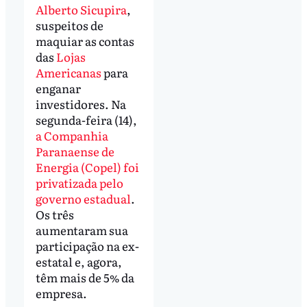
Alberto Sicupira
,
suspeitos de
maquiar as contas
das
Lojas
Americanas
para
enganar
investidores. Na
segunda-feira (14),
a Companhia
Paranaense de
Energia (Copel) foi
privatizada pelo
governo estadual
.
Os três
aumentaram sua
participação na ex-
estatal e, agora,
têm mais de 5% da
empresa.