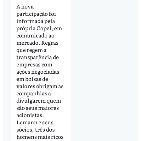
A nova
participação foi
informada pela
própria Copel, em
comunicado ao
mercado. Regras
que regem a
transparência de
empresas com
ações negociadas
em bolsas de
valores obrigam as
companhias a
divulgarem quem
são seus maiores
acionistas.
Lemann e seus
sócios, três dos
homens mais ricos