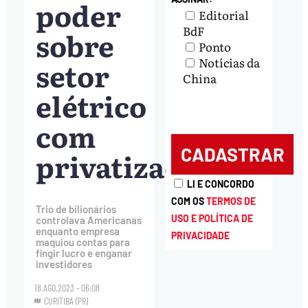
poder
Editorial
BdF
sobre
Ponto
Notícias da
setor
China
elétrico
com
privatizações
LI E CONCORDO
COM OS
TERMOS DE
Trio de bilionários
USO E POLÍTICA DE
controlava Americanas
enquanto empresa
PRIVACIDADE
maquiou contas para
fingir lucro e enganar
investidores
18.AGO.2023 - 06:08
CURITIBA (PR)