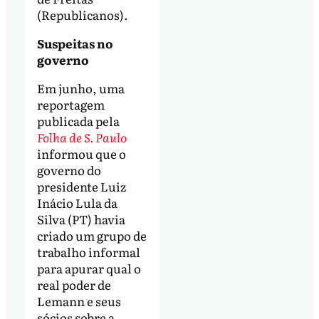
(Republicanos).
Suspeitas no
governo
Em junho, uma
reportagem
publicada pela
Folha de S. Paulo
informou que o
governo do
presidente Luiz
Inácio Lula da
Silva (PT) havia
criado um grupo de
trabalho informal
para apurar qual o
real poder de
Lemann e seus
sócios sobre a