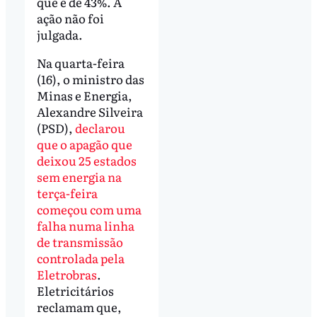
que é de 43%. A
ação não foi
julgada.
Na quarta-feira
(16), o ministro das
Minas e Energia,
Alexandre Silveira
(PSD),
declarou
que o apagão que
deixou 25 estados
sem energia na
terça-feira
começou com uma
falha numa linha
de transmissão
controlada pela
Eletrobras
.
Eletricitários
reclamam que,