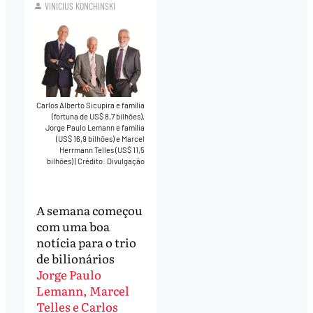
VINICIUS KONCHINSKI
Carlos Alberto Sicupira e família
(fortuna de US$ 8,7 bilhões),
Jorge Paulo Lemann e família
(US$ 16,9 bilhões) e Marcel
Herrmann Telles (US$ 11,5
bilhões)
|
Crédito: Divulgação
A semana começou
com uma boa
notícia para o trio
de bilionários
Jorge Paulo
Lemann, Marcel
Telles e Carlos