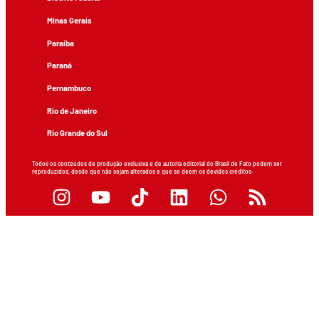
Minas Gerais
Paraíba
Paraná
Pernambuco
Rio de Janeiro
Rio Grande do Sul
Todos os conteúdos de produção exclusiva e de autoria editorial do Brasil de Fato podem ser
reproduzidos, desde que não sejam alterados e que se deem os devidos créditos.