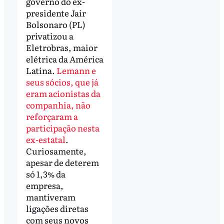
governo do ex-
presidente Jair
Bolsonaro (PL)
privatizou a
Eletrobras, maior
elétrica da América
Latina.
Lemann e
seus sócios, que já
eram acionistas da
companhia, não
reforçaram a
participação nesta
ex-estatal
.
Curiosamente,
apesar de deterem
só 1,3% da
empresa,
mantiveram
ligações diretas
com seus novos