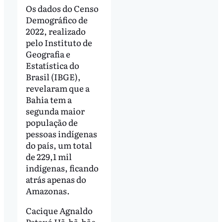
Os dados do Censo
Demográfico de
2022, realizado
pelo Instituto de
Geografia e
Estatística do
Brasil (IBGE),
revelaram que a
Bahia tem a
segunda maior
população de
pessoas indígenas
do país, um total
de 229,1 mil
indígenas, ficando
atrás apenas do
Amazonas.
Cacique Agnaldo
Pataxó Hã-hã-hãe,