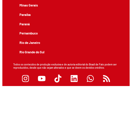
Minas Gerais
Paraíba
Paraná
Pernambuco
Rio de Janeiro
Rio Grande do Sul
Todos os conteúdos de produção exclusiva e de autoria editorial do Brasil de Fato podem ser
reproduzidos, desde que não sejam alterados e que se deem os devidos créditos.