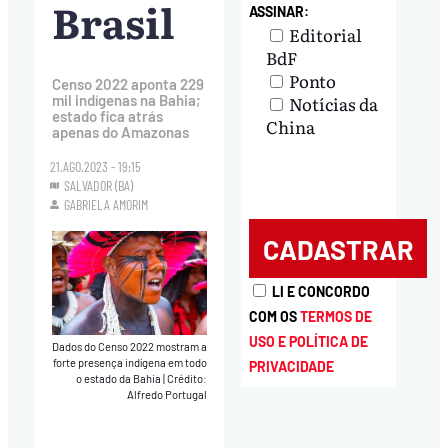
Brasil
ASSINAR:
Editorial
BdF
Ponto
Censo 2022 aponta 229
mil indígenas na Bahia;
Notícias da
estado fica atrás
China
apenas do Amazonas
21.AGO.2023 - 19:15
SALVADOR (BA)
GABRIELA AMORIM
LI E CONCORDO
COM OS
TERMOS DE
USO E POLÍTICA DE
Dados do Censo 2022 mostram a
forte presença indígena em todo
PRIVACIDADE
o estado da Bahia
|
Crédito:
Alfredo Portugal