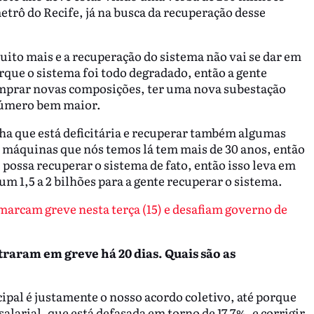
trô do Recife, já na busca da recuperação desse
muito mais e a recuperação do sistema não vai se dar em
orque o sistema foi todo degradado, então a gente
comprar novas composições, ter uma nova subestação
número bem maior.
inha que está deficitária e recuperar também algumas
 máquinas que nós temos lá tem mais de 30 anos, então
possa recuperar o sistema de fato, então isso leva em
 um 1,5 a 2 bilhões para a gente recuperar o sistema.
marcam greve nesta terça (15) e desafiam governo de
aram em greve há 20 dias. Quais são as
cipal é justamente o nosso acordo coletivo, até porque
alarial, que está defasada em torno de 17.7%, e corrigir