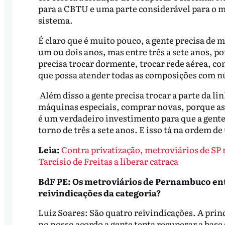
para a CBTU e uma parte considerável para o me
sistema.
É claro que é muito pouco, a gente precisa de 
um ou dois anos, mas entre três a sete anos, p
precisa trocar dormente, trocar rede aérea, 
que possa atender todas as composições com 
Além disso a gente precisa trocar a parte da l
máquinas especiais, comprar novas, porque as
é um verdadeiro investimento para que a gente 
torno de três a sete anos. E isso tá na ordem de
Leia:
Contra privatização, metroviários de SP 
Tarcísio de Freitas a liberar catraca
BdF PE: Os metroviários de Pernambuco entr
reivindicações da categoria?
Luiz Soares: São quatro reivindicações. A prin
no nosso acordo a gente tenta recuperar a base s