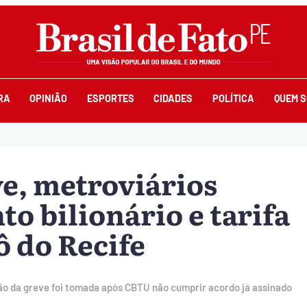
RA
OPINIÃO
ESPORTES
CIDADES
POLÍTICA
QUEM 
ve, metroviários
o bilionário e tarifa
ô do Recife
são da greve foi tomada após CBTU não cumprir acordo já assinado