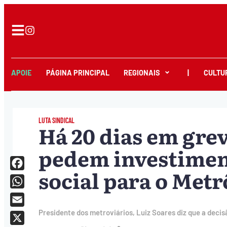
APOIE
PÁGINA PRINCIPAL
REGIONAIS
|
CULTU
LUTA SINDICAL
Há 20 dias em gre
pedem investiment
social para o Metr
Facebook
WhatsApp
Email
Presidente dos metroviários, Luiz Soares diz que a deci