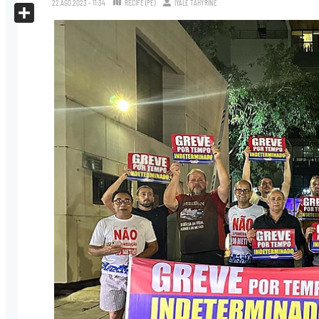
22.AGO.2023 - 11:34
RECIFE (PE)
IYALE TAHYRINE
X
Share