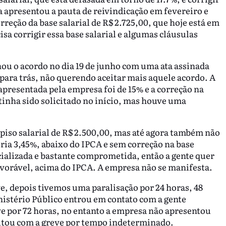
ia apresentou a pauta de reivindicação em fevereiro e
rreção da base salarial de R$ 2.725,00, que hoje está em
isa corrigir essa base salarial e algumas cláusulas
hou o acordo no dia 19 de junho com uma ata assinada
 para trás, não querendo aceitar mais aquele acordo. A
presentada pela empresa foi de 15% e a correção na
 tinha sido solicitado no início, mas houve uma
piso salarial de R$ 2.500,00, mas até agora também não
ria 3,45%, abaixo do IPCA e sem correção na base
cializada e bastante comprometida, então a gente quer
 favorável, acima do IPCA. A empresa não se manifesta.
e, depois tivemos uma paralisação por 24 horas, 48
istério Público entrou em contato com a gente
e por 72 horas, no entanto a empresa não apresentou
ltou com a greve por tempo indeterminado.