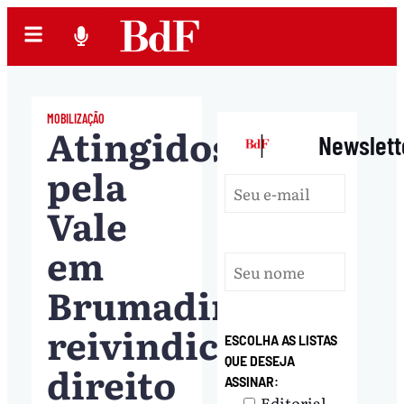
MOBILIZAÇÃO
Atingidos
|
Newslett
pela
Vale
em
Brumadinho
reivindicam
ESCOLHA AS LISTAS
QUE DESEJA
direito
ASSINAR:
Editorial