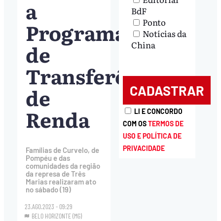
a
BdF
Ponto
Programa
Notícias da
China
de
Transferência
de
Renda
LI E CONCORDO
COM OS
TERMOS DE
USO E POLÍTICA DE
PRIVACIDADE
Famílias de Curvelo, de
Pompéu e das
comunidades da região
da represa de Três
Marias realizaram ato
no sábado (19)
23.AGO.2023 - 09:29
BELO HORIZONTE (MG)