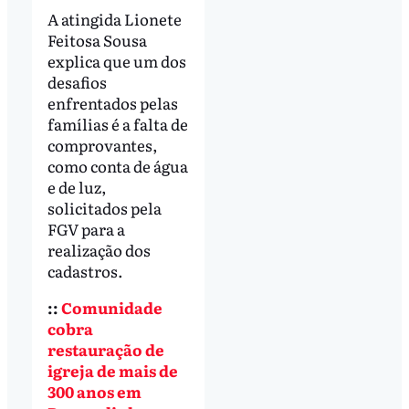
A atingida Lionete
Feitosa Sousa
explica que um dos
desafios
enfrentados pelas
famílias é a falta de
comprovantes,
como conta de água
e de luz,
solicitados pela
FGV para a
realização dos
cadastros.
::
Comunidade
cobra
restauração de
igreja de mais de
300 anos em