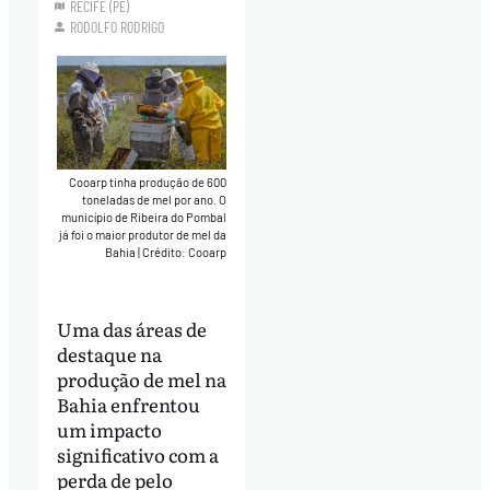
RECIFE (PE)
RODOLFO RODRIGO
Cooarp tinha produção de 600
toneladas de mel por ano. O
município de Ribeira do Pombal
já foi o maior produtor de mel da
Bahia
|
Crédito: Cooarp
Uma das áreas de
destaque na
produção de mel na
Bahia enfrentou
um impacto
significativo com a
perda de pelo