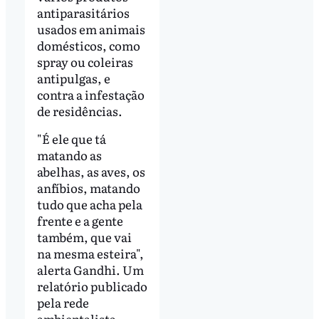
antiparasitários
usados em animais
domésticos, como
spray ou coleiras
antipulgas, e
contra a infestação
de residências.
"É ele que tá
matando as
abelhas, as aves, os
anfíbios, matando
tudo que acha pela
frente e a gente
também, que vai
na mesma esteira",
alerta Gandhi. Um
relatório publicado
pela rede
ambientalista