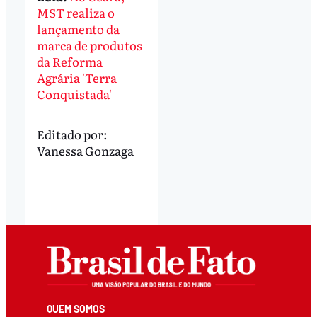
MST realiza o
lançamento da
marca de produtos
da Reforma
Agrária 'Terra
Conquistada'
Editado por:
Vanessa Gonzaga
QUEM SOMOS