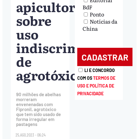
apicultor
BdF
Ponto
sobre
Notícias da
uso
China
indiscriminado
de
agrotóxico
LI E CONCORDO
COM OS
TERMOS DE
USO E POLÍTICA DE
PRIVACIDADE
90 milhões de abelhas
morreram
envenenadas com
Fipronil, agrotóxico
que tem sido usado de
forma irregular em
pastagens
25.AGO.2023 - 06:24