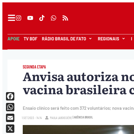
APOIE
TV BDF
RÁDIO BRASIL DE FATO
REGIONAIS
I
SEGUNDA ETAPA
Anvisa autoriza no
vacina brasileira 
Facebook
Ensaio clínico será feito com 372 voluntários; nova vac
WhatsApp
| AGÊNCIA BRASIL
1.SET.2023 - 14:14
PAULA LABOISSIÈRE
Email