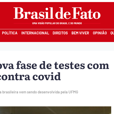
POLÍTICA
INTERNACIONAL
DIREITOS
BEM VIVER
OPINIÃO
Q
va fase de testes com
contra covid
ina brasileira vem sendo desenvolvida pela UFMG