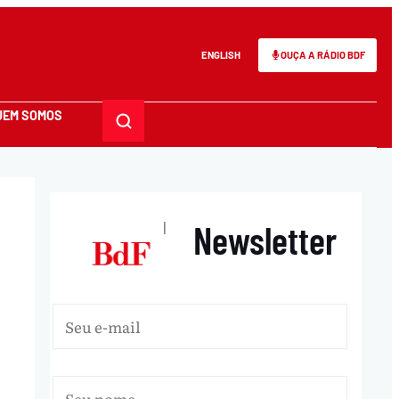
ENGLISH
OUÇA A RÁDIO BDF
UEM SOMOS
Newsletter
|