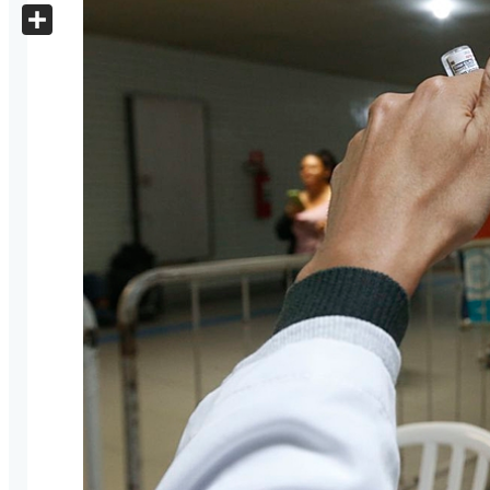
X
Share