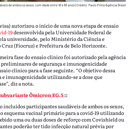
áveis de ambos os sexos, com idade entre 18 e 85 anos
|
Crédito: Paulo Pinto/Agência Brasil
visa) autorizou o início de uma nova etapa de ensaio
vid-19
desenvolvida pela Universidade Federal de
la universidade, pelo Ministério da Ciência e
Cruz (Fiocruz) e Prefeitura de Belo Horizonte.
meira fase do ensaio clínico foi autorizado pela agência
s preliminares de segurança e imunogenicidade
aio clínico para a fase seguinte. “O objetivo dessa
a e imunogenicidade utilizando-se a dose que
e”, diz a nota.
 subvariante Ômicron EG.5
::
o incluídos participantes saudáveis de ambos os sexos,
 o esquema vacinal primário para a covid-19 utilizando
cebido uma ou duas doses de reforço com Covishield ou
ntes poderão ter tido infecção natural prévia por