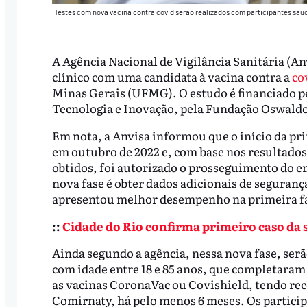
Testes com nova vacina contra covid serão realizados com participantes saud
A Agência Nacional de Vigilância Sanitária (An
clínico com uma candidata à vacina contra a
co
Minas Gerais (UFMG). O estudo é financiado pe
Tecnologia e Inovação, pela Fundação Oswaldo 
Em nota, a Anvisa informou que o início da pri
em outubro de 2022 e, com base nos resultado
obtidos, foi autorizado o prosseguimento do ens
nova fase é obter dados adicionais de seguranç
apresentou melhor desempenho na primeira fas
::
Cidade do Rio confirma primeiro caso da
Ainda segundo a agência, nessa nova fase, serã
com idade entre 18 e 85 anos, que completaram
as vacinas CoronaVac ou Covishield, tendo re
Comirnaty, há pelo menos 6 meses. Os participa