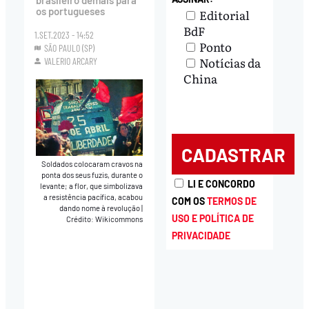
brasileiro demais para
os portugueses
Editorial
BdF
1.SET.2023 - 14:52
Ponto
SÃO PAULO (SP)
Notícias da
VALERIO ARCARY
China
Soldados colocaram cravos na
ponta dos seus fuzis, durante o
LI E CONCORDO
levante; a flor, que simbolizava
a resistência pacífica, acabou
COM OS
TERMOS DE
dando nome à revolução
|
USO E POLÍTICA DE
Crédito: Wikicommons
PRIVACIDADE