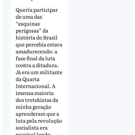
Queria participar
de uma das
“esquinas
perigosas” da
história do Brasil
que percebia estava
amadurecendo: a
fase final da luta
contra a ditadura.
Já era um militante
da Quarta
Internacional. A
imensa maioria
dos trotskistas da
minha geração
aprenderam que a
luta pela revolução
socialista era
possível lendo