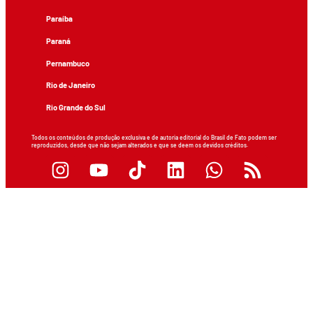
Paraíba
Paraná
Pernambuco
Rio de Janeiro
Rio Grande do Sul
Todos os conteúdos de produção exclusiva e de autoria editorial do Brasil de Fato podem ser
reproduzidos, desde que não sejam alterados e que se deem os devidos créditos.