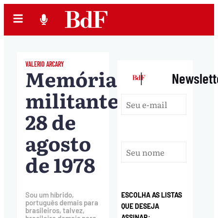
VALERIO ARCARY
Memória
|
Newslett
militante,
28 de
agosto
de 1978
Sou um híbrido,
ESCOLHA AS LISTAS
português demais para
QUE DESEJA
brasileiros, talvez,
ASSINAR: