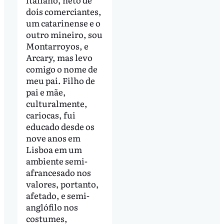
dois comerciantes,
um catarinense e o
outro mineiro, sou
Montarroyos, e
Arcary, mas levo
comigo o nome de
meu pai. Filho de
pai e mãe,
culturalmente,
cariocas, fui
educado desde os
nove anos em
Lisboa em um
ambiente semi-
afrancesado nos
valores, portanto,
afetado, e semi-
anglófilo nos
costumes,