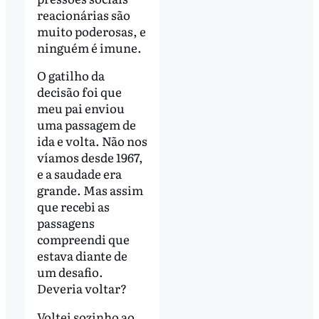
reacionárias são
muito poderosas, e
ninguém é imune.
O gatilho da
decisão foi que
meu pai enviou
uma passagem de
ida e volta. Não nos
víamos desde 1967,
e a saudade era
grande. Mas assim
que recebi as
passagens
compreendi que
estava diante de
um desafio.
Deveria voltar?
Voltei sozinho ao