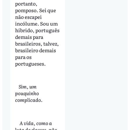
portanto,
pomposo. Sei que
não escapei
incólume. Sou um
híbrido, português
demais para
brasileiros, talvez,
brasileiro demais
para os
portugueses.
Sim, um
pouquinho
complicado.
A vida, como a
luta de classes, não