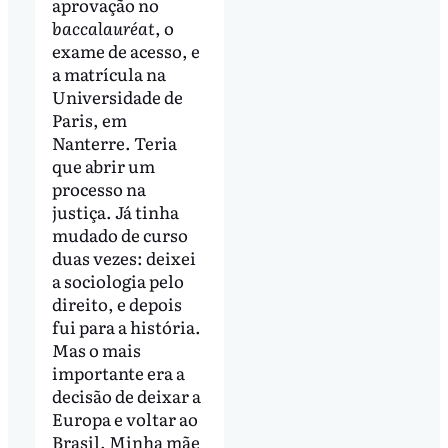
aprovação no
baccalauréat
, o
exame de acesso, e
a matrícula na
Universidade de
Paris, em
Nanterre. Teria
que abrir um
processo na
justiça. Já tinha
mudado de curso
duas vezes: deixei
a sociologia pelo
direito, e depois
fui para a história.
Mas o mais
importante era a
decisão de deixar a
Europa e voltar ao
Brasil. Minha mãe