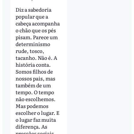
Diz a sabedoria
popular que a
cabeça acompanha
o chão que os pés
pisam. Parece um
determinismo
rude, tosco,
tacanho. Não é. A
história conta.
Somos filhos de
nossos pais, mas
também de um
tempo. O tempo
não escolhemos.
Mas podemos
escolher o lugar. E
o lugar faz muita
diferença. As
pressões sociais